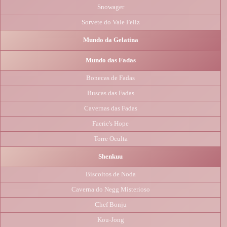
Snowager
Sorvete do Vale Feliz
Mundo da Gelatina
Mundo das Fadas
Bonecas de Fadas
Buscas das Fadas
Cavernas das Fadas
Faerie's Hope
Torre Oculta
Shenkuu
Biscoitos de Noda
Caverna do Negg Misterioso
Chef Bonju
Kou-Jong