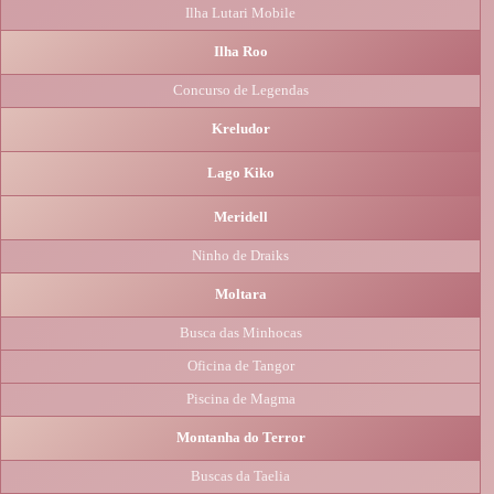
Ilha Lutari Mobile
Ilha Roo
Concurso de Legendas
Kreludor
Lago Kiko
Meridell
Ninho de Draiks
Moltara
Busca das Minhocas
Oficina de Tangor
Piscina de Magma
Montanha do Terror
Buscas da Taelia