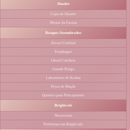
Altador
Copa de Altador
Mestre da Faxina
Bosques Assombrados
Árvore Cerebral
Esophagor
Ghoul Catchers
Grande Perigo
Laboratório de Korbat
Pesca de Maçãs
Química para Principiantes
Brightvale
Neoescolas
Problemas em Brightvale