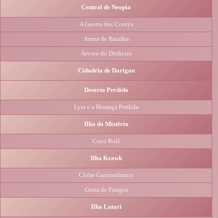
Central de Neopia
A Guerra dos Cootys
Arena de Batalha
Árvore do Dinheiro
Cidadela de Darigan
Deserto Perdido
Lyra e a Herança Perdida
Ilha do Mistério
Coco Roll
Ilha Krawk
Clube Gastronômico
Gruta de Fungos
Ilha Lutari