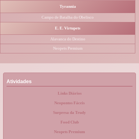
Tyrannia
Campo de Batalha do Obelisco
E. E. Virtupets
Alavanca do Destino
Neopets Premium
Atividades
Links Diários
Neopontos Fáceis
Surpresa da Trudy
Food Club
Neopets Premium