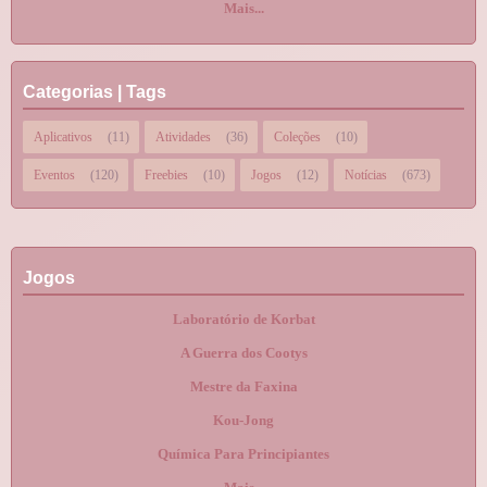
Mais...
Categorias | Tags
Aplicativos
(11)
Atividades
(36)
Coleções
(10)
Eventos
(120)
Freebies
(10)
Jogos
(12)
Notícias
(673)
Jogos
Laboratório de Korbat
A Guerra dos Cootys
Mestre da Faxina
Kou-Jong
Química Para Principiantes