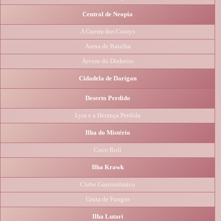
Central de Neopia
A Guerra dos Cootys
Arena de Batalha
Árvore do Dinheiro
Cidadela de Darigan
Deserto Perdido
Lyra e a Herança Perdida
Ilha do Mistério
Coco Roll
Ilha Krawk
Clube Gastronômico
Gruta de Fungos
Ilha Lutari