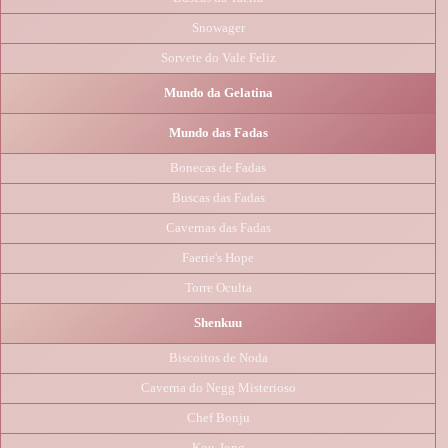
Snowager
Sorvete do Vale Feliz
Mundo da Gelatina
Mundo das Fadas
Bonecas de Fadas
Buscas das Fadas
Cavernas das Fadas
Faerie's Hope
Torre Oculta
Shenkuu
Biscoitos de Noda
Caverna do Negg Misterioso
Chef Bonju
Kou-Jong