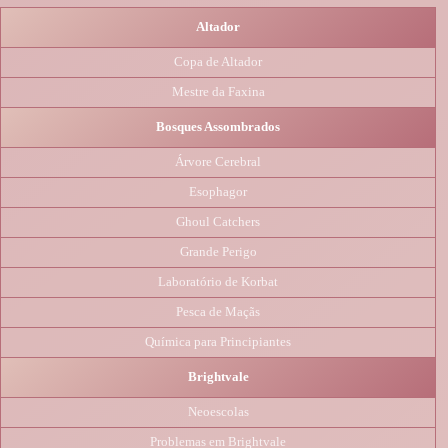
Altador
Copa de Altador
Mestre da Faxina
Bosques Assombrados
Árvore Cerebral
Esophagor
Ghoul Catchers
Grande Perigo
Laboratório de Korbat
Pesca de Maçãs
Química para Principiantes
Brightvale
Neoescolas
Problemas em Brightvale