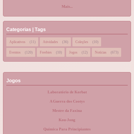
Mais...
Categorias | Tags
Aplicativos
(11)
Atividades
(36)
Coleções
(10)
Eventos
(120)
Freebies
(10)
Jogos
(12)
Notícias
(673)
Jogos
Laboratório de Korbat
A Guerra dos Cootys
Mestre da Faxina
Kou-Jong
Química Para Principiantes