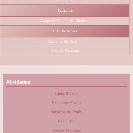
Tyrannia
Campo de Batalha do Obelisco
E. E. Virtupets
Alavanca do Destino
Neopets Premium
Atividades
Links Diários
Neopontos Fáceis
Surpresa da Trudy
Food Club
Neopets Premium