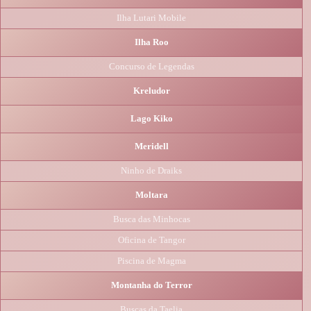
Ilha Lutari Mobile
Ilha Roo
Concurso de Legendas
Kreludor
Lago Kiko
Meridell
Ninho de Draiks
Moltara
Busca das Minhocas
Oficina de Tangor
Piscina de Magma
Montanha do Terror
Buscas da Taelia