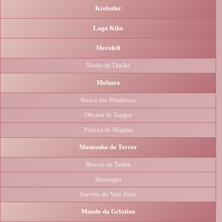
Kreludor
Lago Kiko
Meridell
Ninho de Draiks
Moltara
Busca das Minhocas
Oficina de Tangor
Piscina de Magma
Montanha do Terror
Buscas da Taelia
Snowager
Sorvete do Vale Feliz
Mundo da Gelatina