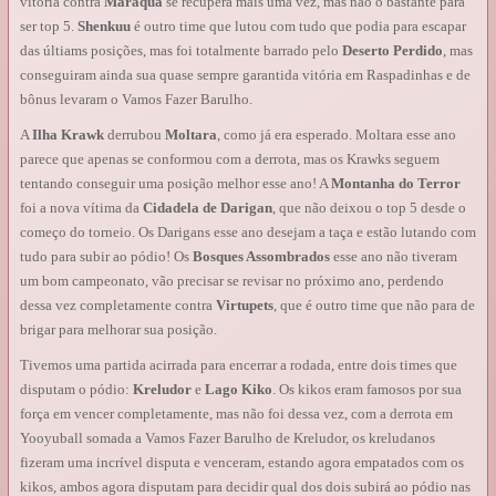
vitória contra
Maraqua
se recupera mais uma vez, mas não o bastante para
ser top 5.
Shenkuu
é outro time que lutou com tudo que podia para escapar
das últiams posições, mas foi totalmente barrado pelo
Deserto Perdido
, mas
conseguiram ainda sua quase sempre garantida vitória em Raspadinhas e de
bônus levaram o Vamos Fazer Barulho.
A
Ilha Krawk
derrubou
Moltara
, como já era esperado. Moltara esse ano
parece que apenas se conformou com a derrota, mas os Krawks seguem
tentando conseguir uma posição melhor esse ano! A
Montanha do Terror
foi a nova vítima da
Cidadela de Darigan
, que não deixou o top 5 desde o
começo do torneio. Os Darigans esse ano desejam a taça e estão lutando com
tudo para subir ao pódio! Os
Bosques Assombrados
esse ano não tiveram
um bom campeonato, vão precisar se revisar no próximo ano, perdendo
dessa vez completamente contra
Virtupets
, que é outro time que não para de
brigar para melhorar sua posição.
Tivemos uma partida acirrada para encerrar a rodada, entre dois times que
disputam o pódio:
Kreludor
e
Lago Kiko
. Os kikos eram famosos por sua
força em vencer completamente, mas não foi dessa vez, com a derrota em
Yooyuball somada a Vamos Fazer Barulho de Kreludor, os kreludanos
fizeram uma incrível disputa e venceram, estando agora empatados com os
kikos, ambos agora disputam para decidir qual dos dois subirá ao pódio nas