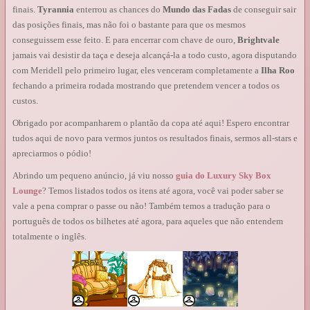
finais.
Tyrannia
enterrou as chances do
Mundo das Fadas
de conseguir sair
das posições finais, mas não foi o bastante para que os mesmos
conseguissem esse feito. E para encerrar com chave de ouro,
Brightvale
jamais vai desistir da taça e deseja alcançá-la a todo custo, agora disputando
com Meridell pelo primeiro lugar, eles venceram completamente a
Ilha Roo
fechando a primeira rodada mostrando que pretendem vencer a todos os
custos.
Obrigado por acompanharem o plantão da copa até aqui! Espero encontrar
tudos aqui de novo para vermos juntos os resultados finais, sermos all-stars e
apreciarmos o pódio!
Abrindo um pequeno anúncio, já viu nosso
guia do Luxury Sky Box
Lounge
? Temos listados todos os itens até agora, você vai poder saber se
vale a pena comprar o passe ou não! Também temos a tradução para o
português de todos os bilhetes até agora, para aqueles que não entendem
totalmente o inglês.