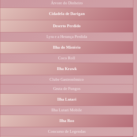
Árvore do Dinheiro
Cidadela de Darigan
Deserto Perdido
Lyra e a Herança Perdida
Ilha do Mistério
Coco Roll
Ilha Krawk
Clube Gastronômico
Gruta de Fungos
Ilha Lutari
Ilha Lutari Mobile
Ilha Roo
Concurso de Legendas