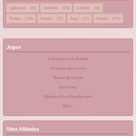
Aplicativos
(11)
Atividades
(36)
Coleções
(10)
Eventos
(120)
Freebies
(10)
Jogos
(12)
Notícias
(673)
Jogos
Laboratório de Korbat
A Guerra dos Cootys
Mestre da Faxina
Kou-Jong
Química Para Principiantes
Mais...
Sites Afiliados