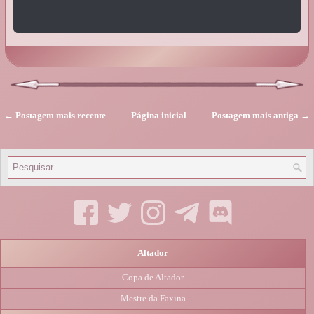
← Postagem mais recente
Página inicial
Postagem mais antiga →
Altador
Copa de Altador
Mestre da Faxina