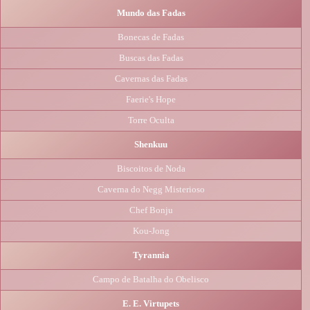
Mundo das Fadas
Bonecas de Fadas
Buscas das Fadas
Cavernas das Fadas
Faerie's Hope
Torre Oculta
Shenkuu
Biscoitos de Noda
Caverna do Negg Misterioso
Chef Bonju
Kou-Jong
Tyrannia
Campo de Batalha do Obelisco
E. E. Virtupets