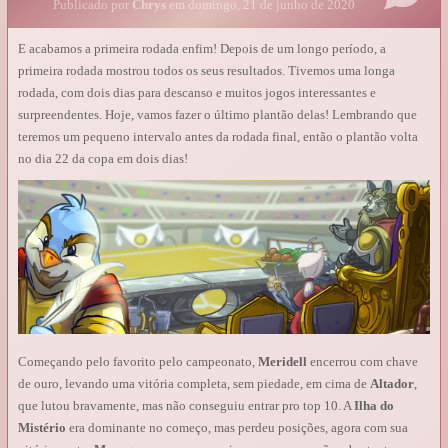
Publicado por
Chrys
em domingo, 21 de junho de 2020
E acabamos a primeira rodada enfim! Depois de um longo período, a
primeira rodada mostrou todos os seus resultados. Tivemos uma longa
rodada, com dois dias para descanso e muitos jogos interessantes e
surpreendentes. Hoje, vamos fazer o último plantão delas! Lembrando que
teremos um pequeno intervalo antes da rodada final, então o plantão volta
no dia 22 da copa em dois dias!
Começando pelo favorito pelo campeonato,
Meridell
encerrou com chave
de ouro, levando uma vitória completa, sem piedade, em cima de
Altador
,
que lutou bravamente, mas não conseguiu entrar pro top 10. A
Ilha do
Mistério
era dominante no começo, mas perdeu posições, agora com sua