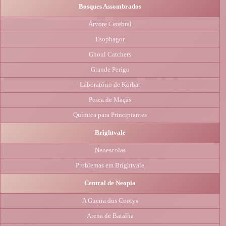
Bosques Assombrados
Árvore Cerebral
Esophagor
Ghoul Catchers
Grande Perigo
Laboratório de Korbat
Pesca de Maçãs
Química para Principiantes
Brightvale
Neoescolas
Problemas em Brightvale
Central de Neopia
A Guerra dos Cootys
Arena de Batalha