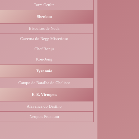
Torre Oculta
Shenkuu
Biscoitos de Noda
Caverna do Negg Misterioso
Chef Bonju
Kou-Jong
Tyrannia
Campo de Batalha do Obelisco
E. E. Virtupets
Alavanca do Destino
Neopets Premium