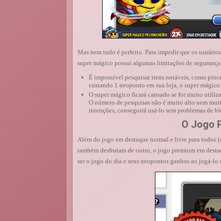
Mas nem tudo é perfeito. Para impedir que os usuário
super mágico possui algumas limitações de segurança,
É impossível pesquisar itens notáveis, como pin
custando 1 neoponto em sua loja, o super mágico 
O super mágico ficará cansado se for muito utiliz
O número de pesquisas não é muito alto nem muit
intenções, conseguirá usá-lo sem problemas de bl
O Jogo 
Além do jogo em destaque normal e livre para todos 
também desfrutam de outro, o jogo premium em desta
ser o jogo do dia e seus neopontos ganhos ao jogá-lo 