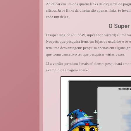
Ao clicar em um dos quatro links da esquerda da pági
clicou. Já os links da direita são apenas links, te 
cada um deles.
O Super
O super mágico (ou SSW, super shop wizard) é uma va
Neopets que pesquisa itens em lojas de usuários e os 
tem uma desvantagem: pesquisa apenas em alguns gru
que torna cansativo ter que pesquisar várias vezes.
Já a versão premium é mais eficiente: pesquisará em to
exemplo da imagem abaixo.