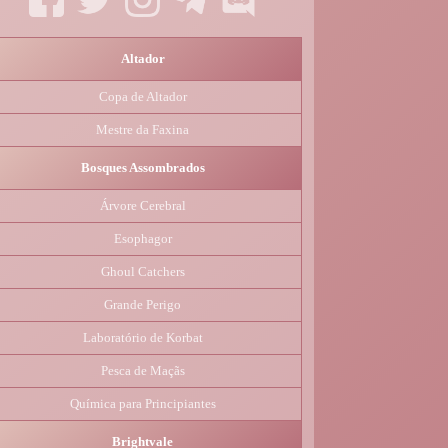
Altador
Copa de Altador
Mestre da Faxina
Bosques Assombrados
Árvore Cerebral
Esophagor
Ghoul Catchers
Grande Perigo
Laboratório de Korbat
Pesca de Maçãs
Química para Principiantes
Brightvale