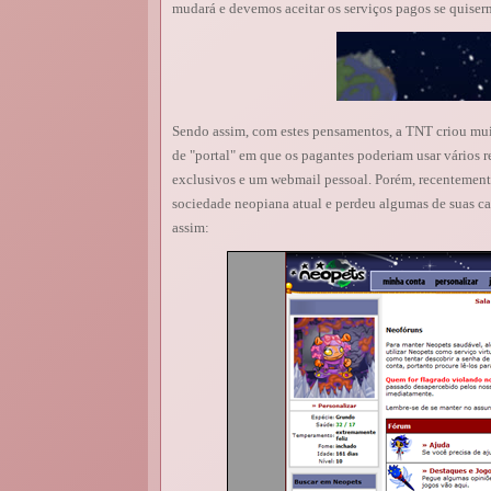
mudará e devemos aceitar os serviços pagos se quisermo
Sendo assim, com estes pensamentos, a TNT criou mu
de "portal" em que os pagantes poderiam usar vários 
exclusivos e um webmail pessoal. Porém, recentemente
sociedade neopiana atual e perdeu algumas de suas car
assim: