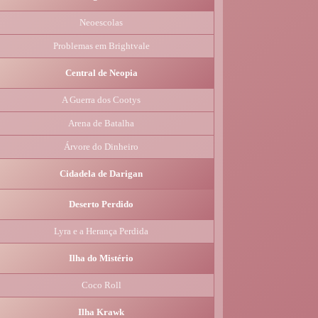
Neoescolas
Problemas em Brightvale
Central de Neopia
A Guerra dos Cootys
Arena de Batalha
Árvore do Dinheiro
Cidadela de Darigan
Deserto Perdido
Lyra e a Herança Perdida
Ilha do Mistério
Coco Roll
Ilha Krawk