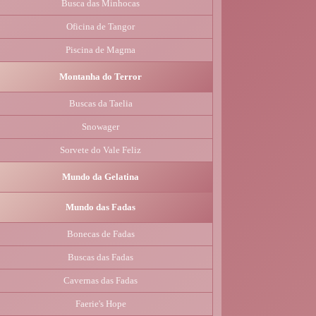
Busca das Minhocas
Oficina de Tangor
Piscina de Magma
Montanha do Terror
Buscas da Taelia
Snowager
Sorvete do Vale Feliz
Mundo da Gelatina
Mundo das Fadas
Bonecas de Fadas
Buscas das Fadas
Cavernas das Fadas
Faerie's Hope