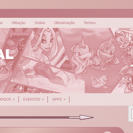
as
Afiliação
Visitas
Oficialização
Termos
»
»
»
JOGOS
EVENTOS
APPS