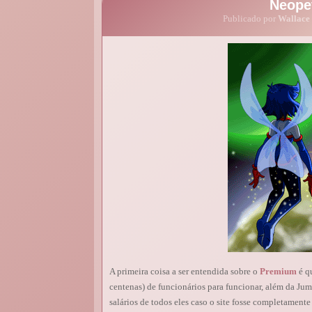
Neope
Publicado por
Wallace
A primeira coisa a ser entendida sobre o
Premium
é q
centenas) de funcionários para funcionar, além da Jum
salários de todos eles caso o site fosse completament