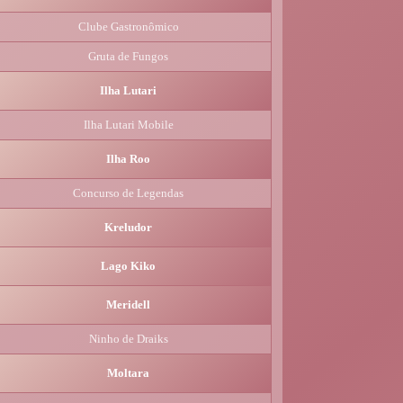
Clube Gastronômico
Gruta de Fungos
Ilha Lutari
Ilha Lutari Mobile
Ilha Roo
Concurso de Legendas
Kreludor
Lago Kiko
Meridell
Ninho de Draiks
Moltara