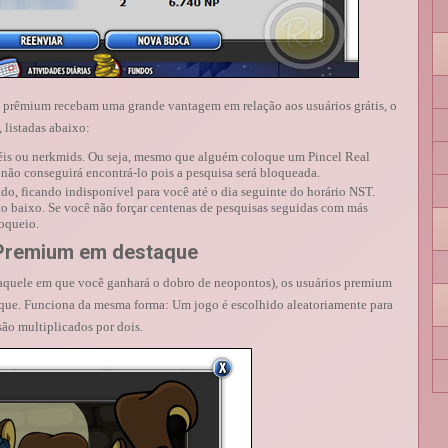
s prêmium recebam uma grande vantagem em relação aos usuários grátis, o
 listadas abaixo:
céis ou nerkmids. Ou seja, mesmo que alguém coloque um Pincel Real
não conseguirá encontrá-lo pois a pesquisa será bloqueada.
ado, ficando indisponível para você até o dia seguinte do horário NST.
o baixo. Se você não forçar centenas de pesquisas seguidas com más
oqueio.
Premium em destaque
(aquele em que você ganhará o dobro de neopontos), os usuários premium
que. Funciona da mesma forma: Um jogo é escolhido aleatoriamente para
são multiplicados por dois.