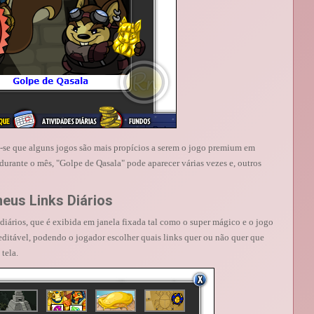
a-se que alguns jogos são mais propícios a serem o jogo premium em
 durante o mês, "Golpe de Qasala" pode aparecer várias vezes e, outros
eus Links Diários
diários, que é exibida em janela fixada tal como o super mágico e o jogo
editável, podendo o jogador escolher quais links quer ou não quer que
tela.