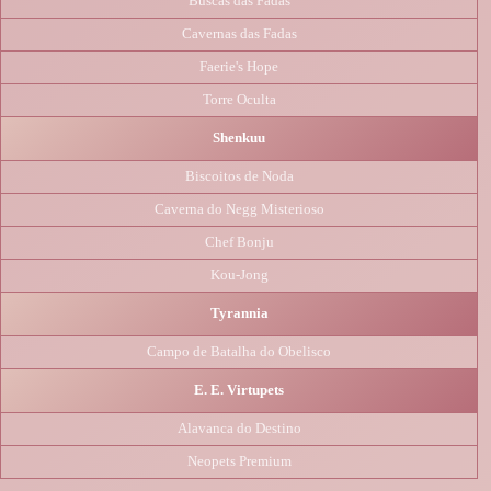
Buscas das Fadas
Cavernas das Fadas
Faerie's Hope
Torre Oculta
Shenkuu
Biscoitos de Noda
Caverna do Negg Misterioso
Chef Bonju
Kou-Jong
Tyrannia
Campo de Batalha do Obelisco
E. E. Virtupets
Alavanca do Destino
Neopets Premium