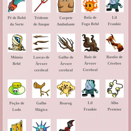
Bola de
Lil
Pé de Robô
Tridente
Carpete
Fogo Bebê
Frankie
da Sorte
de Ataque
Ambulante
Raíz de
Bastão de
Múmia
Lascas de
Galho de
Árvore
Cérebro
Bebê
Árvore
Árvore
Cerebral
cerebral
cerebral
Lil
Alho
Poção de
Galho
Bearog
Frankie
Protetor
Lodo
Mágico