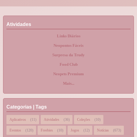
Atividades
Links Diários
Neopontos Fáceis
Surpresa da Trudy
Food Club
Neopets Premium
Mais...
Categorias | Tags
Aplicativos
(11)
Atividades
(36)
Coleções
(10)
Eventos
(120)
Freebies
(10)
Jogos
(12)
Notícias
(673)