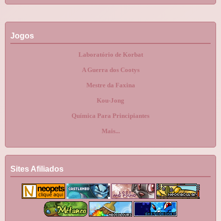
Jogos
Laboratório de Korbat
A Guerra dos Cootys
Mestre da Faxina
Kou-Jong
Química Para Principiantes
Mais...
Sites Afiliados