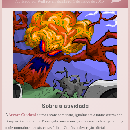
Publicado por
Wallace
em domingo, 1 de março de 2015
Sobre a atividade
A
Árvore Cerebral
é uma árvore com rosto, igualmente a tantas outras dos
Bosques Assombrados. Porém, ela possui um grande cérebro laranja no lugar
onde normalmente existem as folhas. Confira a descrição oficial: