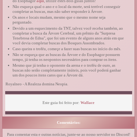
do Esophagor
aqui
, utilize estes dois guias juntos!
Não esqueça qual o ano e o local da morte, será terrível conseguir
completar as buscas, mas não saber responder à Árvore.
Os anos e locais mudam, mesmo que o mesmo nome seja
perguntado.
Devido a um esquecimento da TNT, talvez você receba também, ao
completar a busca da Árvore Cerebral, um prêmio da "Surpresa
Tenebrosa de Edna", que foi um evento de alguns anos atrás em que
você devia completar buscas dos Bosques Assombrados.
Caso queira o troféu, começe a fazer suas buscas no início do mês.
Não se esqueça que as buscas da Árvore e do Esophagor possuem
tempo, já tenha os neopontos necessários para comprar os itens.
Mesmo que já tenha o oponente da arena e o troféu de ouro, as
buscas não serão completamente inúteis, pois você poderá ganhar
um dos poucos itens caros que a Árvore dá.
Royalneo - A Realeza domina Neopia.
Este guia foi feito por:
Wallace
Comentários:
Para comentar esta e outras notícias, junte-se ao nosso servidor no Discord!