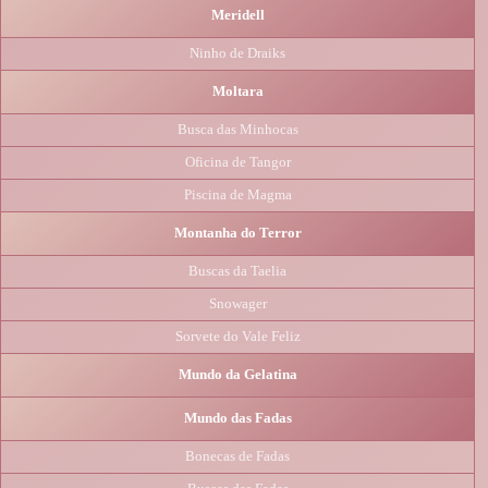
Meridell
Ninho de Draiks
Moltara
Busca das Minhocas
Oficina de Tangor
Piscina de Magma
Montanha do Terror
Buscas da Taelia
Snowager
Sorvete do Vale Feliz
Mundo da Gelatina
Mundo das Fadas
Bonecas de Fadas