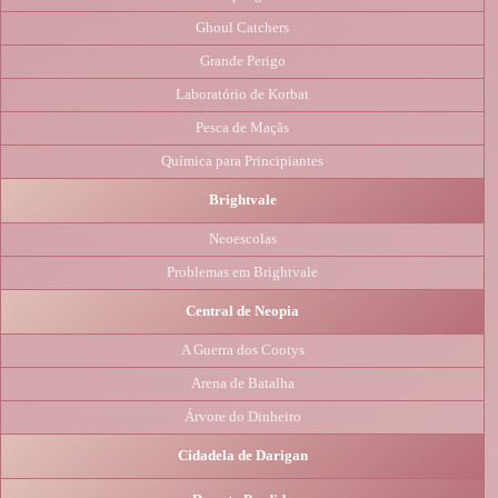
Ghoul Catchers
Grande Perigo
Laboratório de Korbat
Pesca de Maçãs
Química para Principiantes
Brightvale
Neoescolas
Problemas em Brightvale
Central de Neopia
A Guerra dos Cootys
Arena de Batalha
Árvore do Dinheiro
Cidadela de Darigan