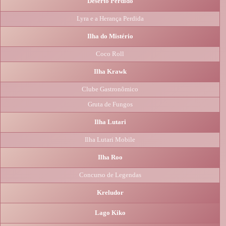
Deserto Perdido
Lyra e a Herança Perdida
Ilha do Mistério
Coco Roll
Ilha Krawk
Clube Gastronômico
Gruta de Fungos
Ilha Lutari
Ilha Lutari Mobile
Ilha Roo
Concurso de Legendas
Kreludor
Lago Kiko