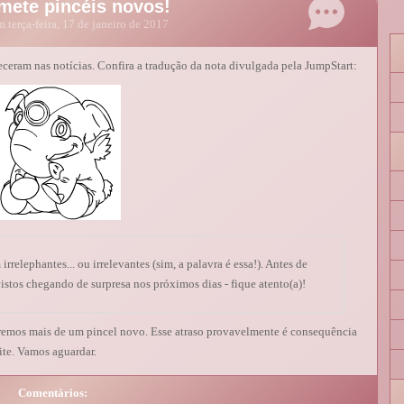
mete pincéis novos!
 terça-feira, 17 de janeiro de 2017
ceram nas notícias. Confira a tradução da nota divulgada pela JumpStart:
rrelephantes... ou irrelevantes (sim, a palavra é essa!). Antes de
istos chegando de surpresa nos próximos dias - fique atento(a)!
remos mais de um pincel novo. Esse atraso provavelmente é consequência
ite. Vamos aguardar.
Comentários: