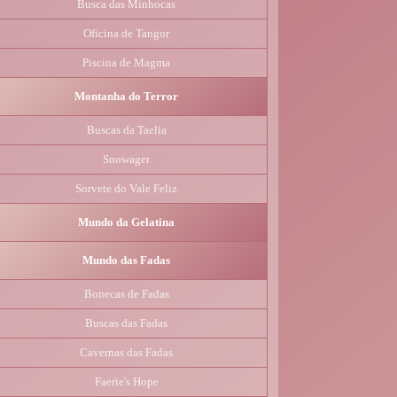
Busca das Minhocas
Oficina de Tangor
Piscina de Magma
Montanha do Terror
Buscas da Taelia
Snowager
Sorvete do Vale Feliz
Mundo da Gelatina
Mundo das Fadas
Bonecas de Fadas
Buscas das Fadas
Cavernas das Fadas
Faerie's Hope