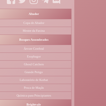
Altador
Copa de Altador
Mestre da Faxina
Bosques Assombrados
Árvore Cerebral
Esophagor
Ghoul Catchers
Grande Perigo
Laboratório de Korbat
Pesca de Maçãs
Química para Principiantes
Brightvale