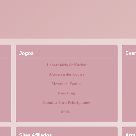
Jogos
Eve
Laboratório de Korbat
A Guerra dos Cootys
Mestre da Faxina
Kou-Jong
Química Para Principiantes
Mais...
Sites Afiliados
Arqu