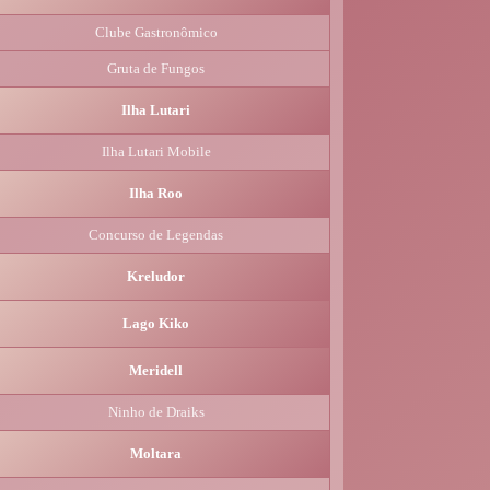
Clube Gastronômico
Gruta de Fungos
Ilha Lutari
Ilha Lutari Mobile
Ilha Roo
Concurso de Legendas
Kreludor
Lago Kiko
Meridell
Ninho de Draiks
Moltara