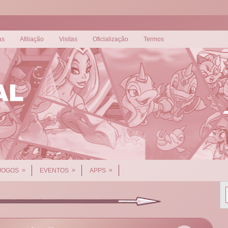
as
Afiliação
Visitas
Oficialização
Termos
»
»
»
JOGOS
EVENTOS
APPS