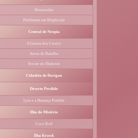
Neoescolas
Problemas em Brightvale
Central de Neopia
A Guerra dos Cootys
Arena de Batalha
Árvore do Dinheiro
Cidadela de Darigan
Deserto Perdido
Lyra e a Herança Perdida
Ilha do Mistério
Coco Roll
Ilha Krawk