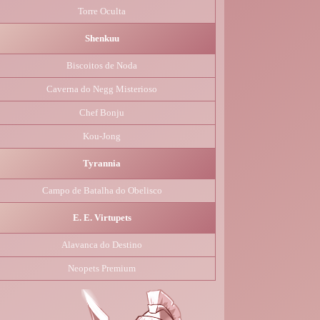
Torre Oculta
Shenkuu
Biscoitos de Noda
Caverna do Negg Misterioso
Chef Bonju
Kou-Jong
Tyrannia
Campo de Batalha do Obelisco
E. E. Virtupets
Alavanca do Destino
Neopets Premium