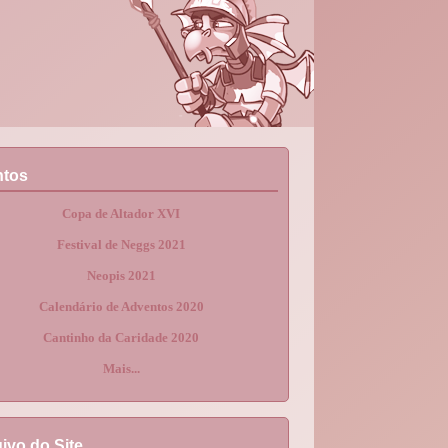
ntos
Copa de Altador XVI
Festival de Neggs 2021
Neopis 2021
Calendário de Adventos 2020
Cantinho da Caridade 2020
Mais...
ivo do Site