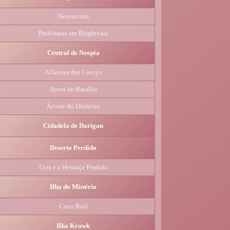
Neoescolas
Problemas em Brightvale
Central de Neopia
A Guerra dos Cootys
Arena de Batalha
Árvore do Dinheiro
Cidadela de Darigan
Deserto Perdido
Lyra e a Herança Perdida
Ilha do Mistério
Coco Roll
Ilha Krawk