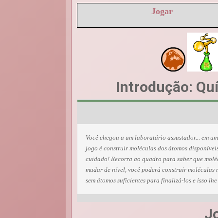
Jogar
Introdução: Qu
Você chegou a um laboratário assustador... em um
jogo é construir moléculas dos átomos disponívei
cuidado! Recorra ao quadro para saber que moléc
mudar de nível, você poderá construir moléculas m
sem átomos suficientes para finalizá-los e isso lhe
J