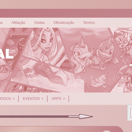
as
Afiliação
Visitas
Oficialização
Termos
»
»
»
JOGOS
EVENTOS
APPS