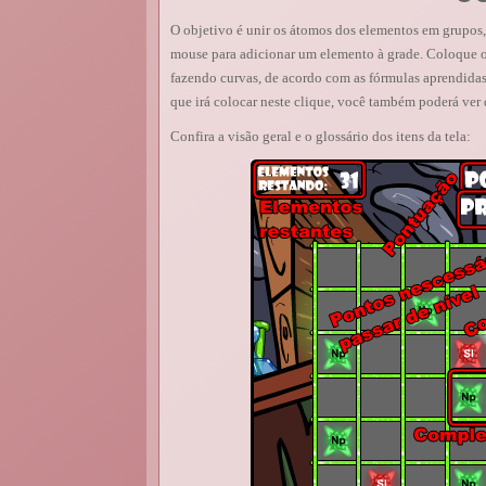
O objetivo é unir os átomos dos elementos em grupos
mouse para adicionar um elemento à grade. Coloque o
fazendo curvas, de acordo com as fórmulas aprendidas
que irá colocar neste clique, você também poderá ver 
Confira a visão geral e o glossário dos itens da tela: