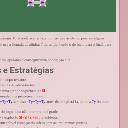
erminará. Você pode acabar fazendo isso por acidente, pois em alguns
o use a fórmula de alinhar 7 deles (deixando o do meio para o final, para
ue lhe ajudarão a conseguir uma pontuação alta.
 e Estratégias
ui tempo restante.
 antes de adicioná-los.
ha uma grande sequência de
Sl
.
cumular nos primeiros níveis.
+Ty+Ty
sem fazer
Ty+Ty+Ty
antes de completá-la, deixe a
Ty
do meio
do jogo, para não lotar muito a grade.
o a explosão
Sl+Sl+Sl+Sl
pro acidente.
comendável começar do início para acumular mais pontos.