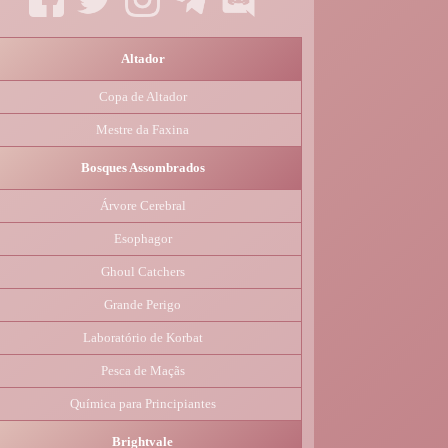
Altador
Copa de Altador
Mestre da Faxina
Bosques Assombrados
Árvore Cerebral
Esophagor
Ghoul Catchers
Grande Perigo
Laboratório de Korbat
Pesca de Maçãs
Química para Principiantes
Brightvale