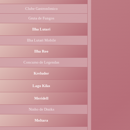
Clube Gastronômico
Gruta de Fungos
Ilha Lutari
Ilha Lutari Mobile
Ilha Roo
Concurso de Legendas
Kreludor
Lago Kiko
Meridell
Ninho de Draiks
Moltara