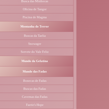
Busca das Minhocas
Oficina de Tangor
Piscina de Magma
Montanha do Terror
Buscas da Taelia
Snowager
Sorvete do Vale Feliz
Mundo da Gelatina
Mundo das Fadas
Bonecas de Fadas
Buscas das Fadas
Cavernas das Fadas
Faerie's Hope