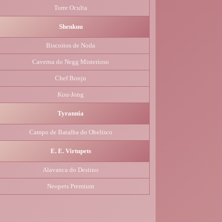
Torre Oculta
Shenkuu
Biscoitos de Noda
Caverna do Negg Misterioso
Chef Bonju
Kou-Jong
Tyrannia
Campo de Batalha do Obelisco
E. E. Virtupets
Alavanca do Destino
Neopets Premium