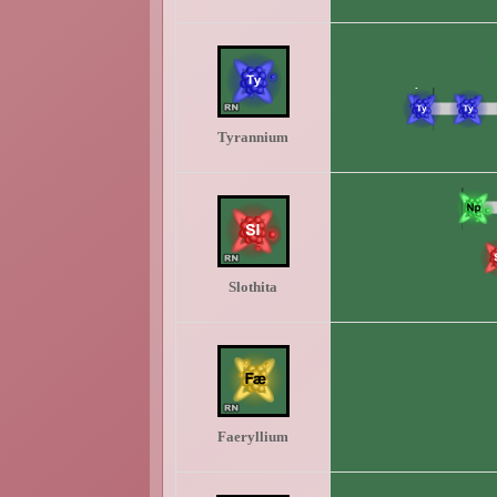
Tyrannium
Slothita
Faeryllium