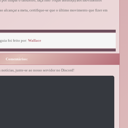
por limpar o tabuleiro, faça isso! Fique atento(a) aos movimentos
ao alcançar a meta, certifique-se que o último movimento que fizer em
guia foi feito por:
Wallace
Comentários:
s notícias, junte-se ao nosso servidor no Discord!