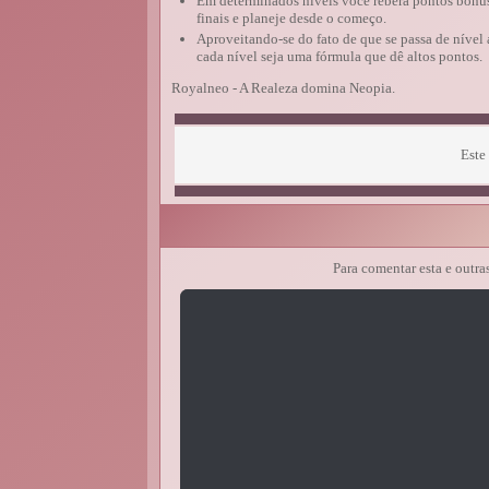
Em determinados níveis você reberá pontos bônus 
finais e planeje desde o começo.
Aproveitando-se do fato de que se passa de nível 
cada nível seja uma fórmula que dê altos pontos.
Royalneo - A Realeza domina Neopia.
Este 
Para comentar esta e outra