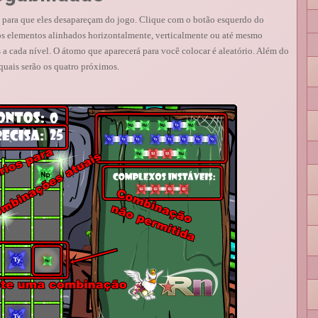
, para que eles desapareçam do jogo. Clique com o botão esquerdo do
s elementos alinhados horizontalmente, verticalmente ou até mesmo
 a cada nível. O átomo que aparecerá para você colocar é aleatório. Além do
quais serão os quatro próximos.