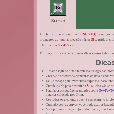
Krawkite
Lembre-se de não combinar
Sl+Sl+Sl+Sl
, ou o jogo t
momentos do jogo aparecerão vários
Sl
seguidos, entã
não criar um
Sl+Sl+Sl+Sl
).
Por fim, confira abaixo algumas dicas e estratégias q
Dicas
O maior segredo é não ter pressa. O jogo não poss
Observe os próximos elementos da lista a cada vez
Deixe espaço para evitar uma explosão, caso ten
Guarde os
Np
para destruir os
Sl
, ou eles vão se a
Para fazer as sequências grandes como
Ty+Ty+Ty
para ser colocada por último.
Use todos os elementos que já aparecem no início 
Cuidado com as curvas, você pode acabar fazend
Você poderá começar o jogo do nível 6, mas é re