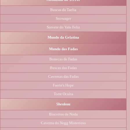
Buscas da Taelia
Snowager
Sorvete do Vale Feliz
Mundo da Gelatina
Mundo das Fadas
Bonecas de Fadas
Buscas das Fadas
Cavernas das Fadas
Faerie's Hope
Torre Oculta
Shenkuu
Biscoitos de Noda
Caverna do Negg Misterioso