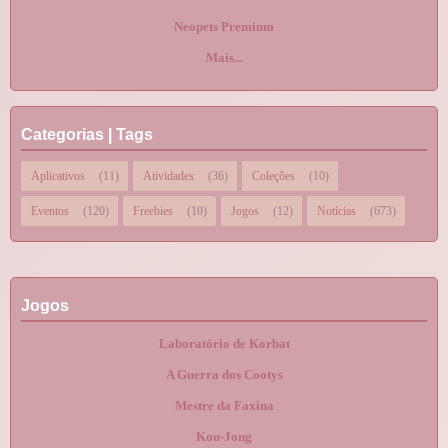
Neopets Premium
Mais...
Categorias | Tags
Aplicativos
(11)
Atividades
(36)
Coleções
(10)
Eventos
(120)
Freebies
(10)
Jogos
(12)
Notícias
(673)
Jogos
Laboratório de Korbat
A Guerra dos Cootys
Mestre da Faxina
Kou-Jong