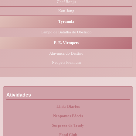
Chef Bonju
Kou-Jong
Tyrannia
Campo de Batalha do Obelisco
E. E. Virtupets
Alavanca do Destino
Neopets Premium
Atividades
Links Diários
Neopontos Fáceis
Surpresa da Trudy
Food Club