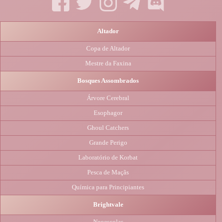
Altador
Copa de Altador
Mestre da Faxina
Bosques Assombrados
Árvore Cerebral
Esophagor
Ghoul Catchers
Grande Perigo
Laboratório de Korbat
Pesca de Maçãs
Química para Principiantes
Brightvale
Neoescolas