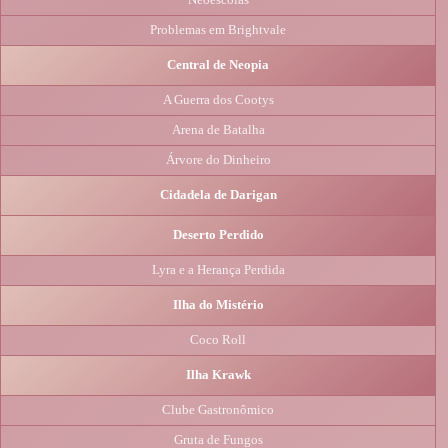
Problemas em Brightvale
Central de Neopia
A Guerra dos Cootys
Arena de Batalha
Árvore do Dinheiro
Cidadela de Darigan
Deserto Perdido
Lyra e a Herança Perdida
Ilha do Mistério
Coco Roll
Ilha Krawk
Clube Gastronômico
Gruta de Fungos