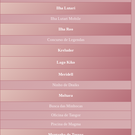
Ilha Lutari
Ilha Lutari Mobile
Ilha Roo
Concurso de Legendas
Kreludor
Lago Kiko
Meridell
Ninho de Draiks
Moltara
Busca das Minhocas
Oficina de Tangor
Piscina de Magma
Montanha do Terror