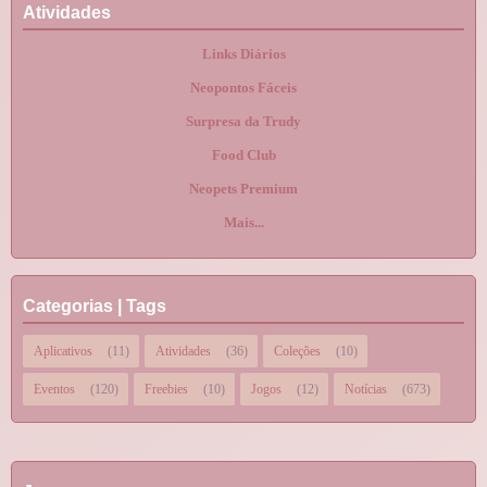
Atividades
Links Diários
Neopontos Fáceis
Surpresa da Trudy
Food Club
Neopets Premium
Mais...
Categorias | Tags
Aplicativos
(11)
Atividades
(36)
Coleções
(10)
Eventos
(120)
Freebies
(10)
Jogos
(12)
Notícias
(673)