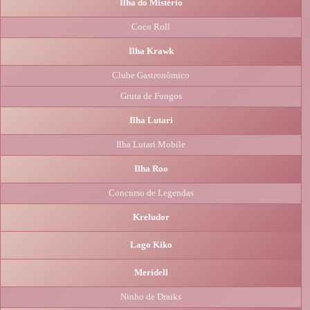
Ilha do Mistério
Coco Roll
Ilha Krawk
Clube Gastronômico
Gruta de Fungos
Ilha Lutari
Ilha Lutari Mobile
Ilha Roo
Concurso de Legendas
Kreludor
Lago Kiko
Meridell
Ninho de Draiks