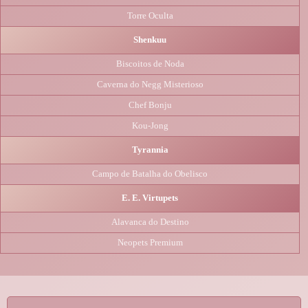
Torre Oculta
Shenkuu
Biscoitos de Noda
Caverna do Negg Misterioso
Chef Bonju
Kou-Jong
Tyrannia
Campo de Batalha do Obelisco
E. E. Virtupets
Alavanca do Destino
Neopets Premium