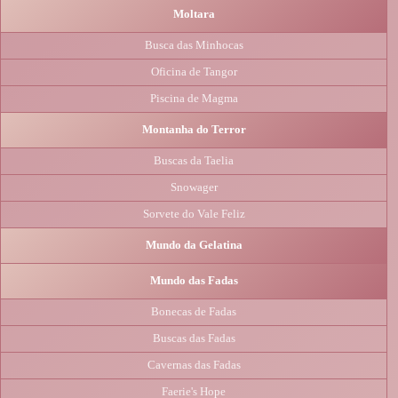
Moltara
Busca das Minhocas
Oficina de Tangor
Piscina de Magma
Montanha do Terror
Buscas da Taelia
Snowager
Sorvete do Vale Feliz
Mundo da Gelatina
Mundo das Fadas
Bonecas de Fadas
Buscas das Fadas
Cavernas das Fadas
Faerie's Hope