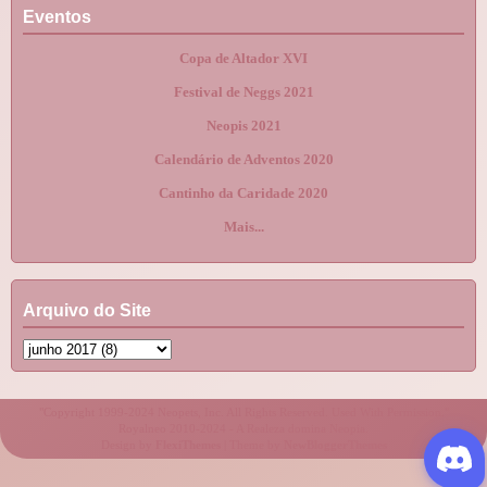
Eventos
Copa de Altador XVI
Festival de Neggs 2021
Neopis 2021
Calendário de Adventos 2020
Cantinho da Caridade 2020
Mais...
Arquivo do Site
"Copyright 1999-2024 Neopets, Inc. All Rights Reserved. Used With Permission."
Royalneo 2010-2024 - A Realeza domina Neopia.
Design by
FlexiThemes
| Theme by
NewBloggerThemes