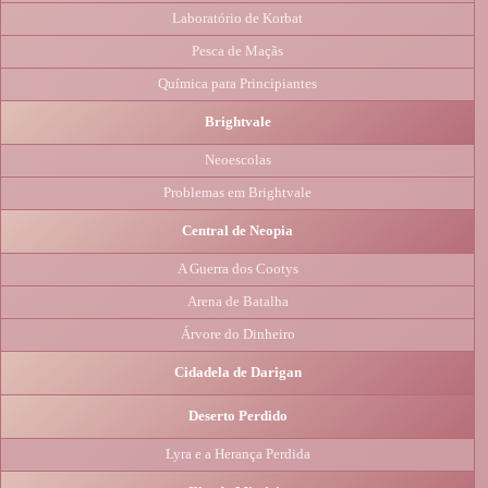
Laboratório de Korbat
Pesca de Maçãs
Química para Principiantes
Brightvale
Neoescolas
Problemas em Brightvale
Central de Neopia
A Guerra dos Cootys
Arena de Batalha
Árvore do Dinheiro
Cidadela de Darigan
Deserto Perdido
Lyra e a Herança Perdida