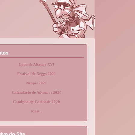
ntos
Copa de Altador XVI
Festival de Neggs 2021
Neopis 2021
Calendário de Adventos 2020
Cantinho da Caridade 2020
Mais...
ivo do Site