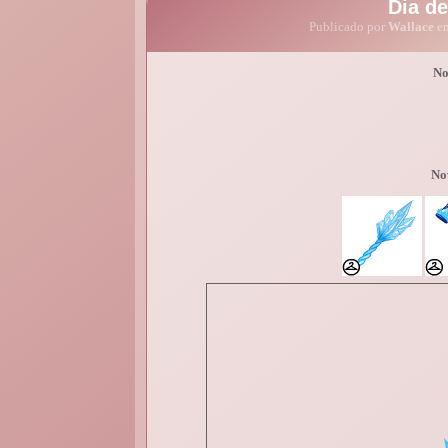
Dia de
Publicado por
Wallace
em
No
No