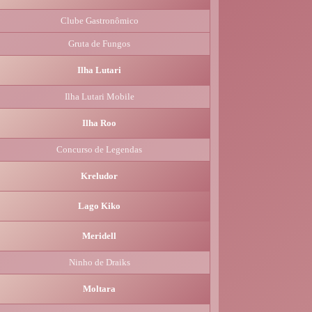
Clube Gastronômico
Gruta de Fungos
Ilha Lutari
Ilha Lutari Mobile
Ilha Roo
Concurso de Legendas
Kreludor
Lago Kiko
Meridell
Ninho de Draiks
Moltara