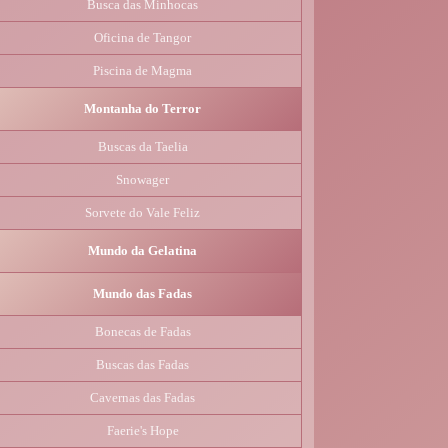
Busca das Minhocas
Oficina de Tangor
Piscina de Magma
Montanha do Terror
Buscas da Taelia
Snowager
Sorvete do Vale Feliz
Mundo da Gelatina
Mundo das Fadas
Bonecas de Fadas
Buscas das Fadas
Cavernas das Fadas
Faerie's Hope