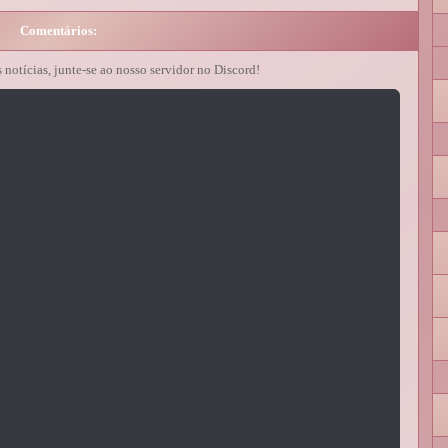
Comentários:
s notícias, junte-se ao nosso servidor no Discord!