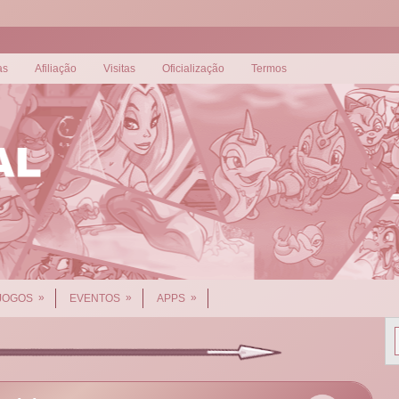
as
Afiliação
Visitas
Oficialização
Termos
»
»
»
JOGOS
EVENTOS
APPS