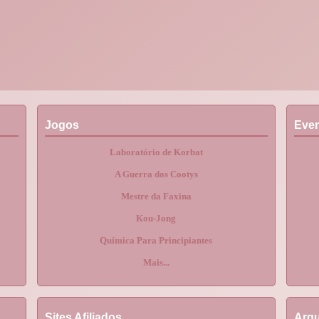
Jogos
Eve
Laboratório de Korbat
A Guerra dos Cootys
Mestre da Faxina
Kou-Jong
Química Para Principiantes
Mais...
Sites Afiliados
Arqu