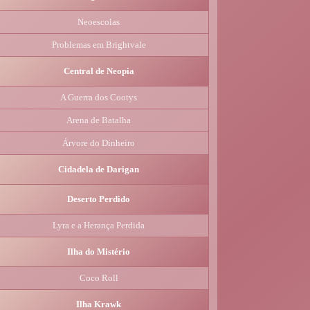
Neoescolas
Problemas em Brightvale
Central de Neopia
A Guerra dos Cootys
Arena de Batalha
Árvore do Dinheiro
Cidadela de Darigan
Deserto Perdido
Lyra e a Herança Perdida
Ilha do Mistério
Coco Roll
Ilha Krawk