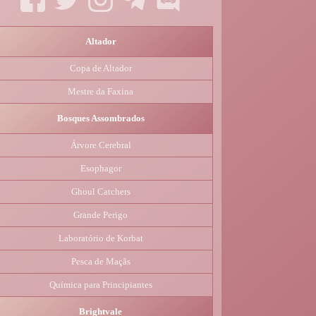
Altador
Copa de Altador
Mestre da Faxina
Bosques Assombrados
Árvore Cerebral
Esophagor
Ghoul Catchers
Grande Perigo
Laboratório de Korbat
Pesca de Maçãs
Química para Principiantes
Brightvale