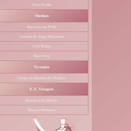
Torre Oculta
Shenkuu
Biscoitos de Noda
Caverna do Negg Misterioso
Chef Bonju
Kou-Jong
Tyrannia
Campo de Batalha do Obelisco
E. E. Virtupets
Alavanca do Destino
Neopets Premium