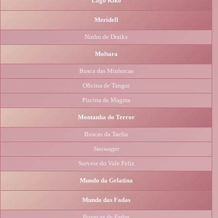
Lago Kiko
Meridell
Ninho de Draiks
Moltara
Busca das Minhocas
Oficina de Tangor
Piscina de Magma
Montanha do Terror
Buscas da Taelia
Snowager
Sorvete do Vale Feliz
Mundo da Gelatina
Mundo das Fadas
Bonecas de Fadas