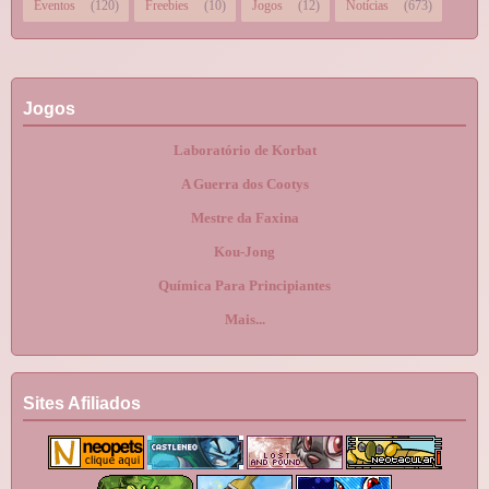
Eventos
(120)
Freebies
(10)
Jogos
(12)
Notícias
(673)
Jogos
Laboratório de Korbat
A Guerra dos Cootys
Mestre da Faxina
Kou-Jong
Química Para Principiantes
Mais...
Sites Afiliados