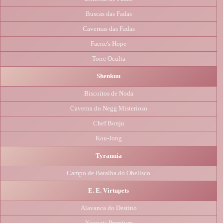
Buscas das Fadas
Cavernas das Fadas
Faerie's Hope
Torre Oculta
Shenkuu
Biscoitos de Noda
Caverna do Negg Misterioso
Chef Bonju
Kou-Jong
Tyrannia
Campo de Batalha do Obelisco
E. E. Virtupets
Alavanca do Destino
Neopets Premium