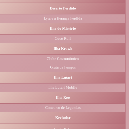
Deserto Perdido
Lyra e a Herança Perdida
Ilha do Mistério
Coco Roll
Ilha Krawk
Clube Gastronômico
Gruta de Fungos
Ilha Lutari
Ilha Lutari Mobile
Ilha Roo
Concurso de Legendas
Kreludor