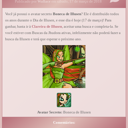
Publicado por
Wallace
em sábado, 17 de março de 2018
Você já possui o avatar secreto
Boneca de Illusen
? Ele é distribuído todos
os anos durante o Dia de Illusen, e esse dia é hoje (17 de março)! Para
ganhar, basta ir à
Clareira de Illusen
, aceitar uma busca e completa-la. Se
você estiver com Buscas da Jhudora ativas, infelizmente não poderá fazer a
busca da Illusen e terá que esperar o próximo ano.
Avatar Secreto:
Boneca de Illusen
Comentários: