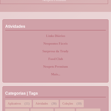
Atividades
Links Diários
Neopontos Fáceis
Surpresa da Trudy
Food Club
Neopets Premium
Mais...
Categorias | Tags
Aplicativos
(11)
Atividades
(36)
Coleções
(10)