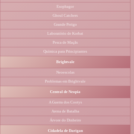
Esophagor
Ghoul Catchers
Grande Perigo
Laboratório de Korbat
Pesca de Maçãs
Química para Principiantes
Brightvale
Neoescolas
Problemas em Brightvale
Central de Neopia
A Guerra dos Cootys
Arena de Batalha
Árvore do Dinheiro
Cidadela de Darigan