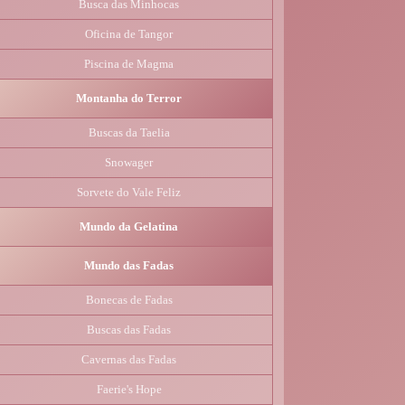
Busca das Minhocas
Oficina de Tangor
Piscina de Magma
Montanha do Terror
Buscas da Taelia
Snowager
Sorvete do Vale Feliz
Mundo da Gelatina
Mundo das Fadas
Bonecas de Fadas
Buscas das Fadas
Cavernas das Fadas
Faerie's Hope