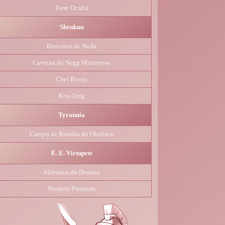
Torre Oculta
Shenkuu
Biscoitos de Noda
Caverna do Negg Misterioso
Chef Bonju
Kou-Jong
Tyrannia
Campo de Batalha do Obelisco
E. E. Virtupets
Alavanca do Destino
Neopets Premium