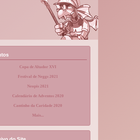
ntos
Copa de Altador XVI
Festival de Neggs 2021
Neopis 2021
Calendário de Adventos 2020
Cantinho da Caridade 2020
Mais...
ivo do Site