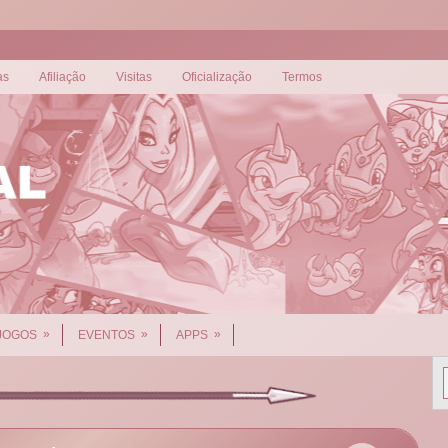
as
Afiliação
Visitas
Oficialização
Termos
»
»
»
JOGOS
EVENTOS
APPS