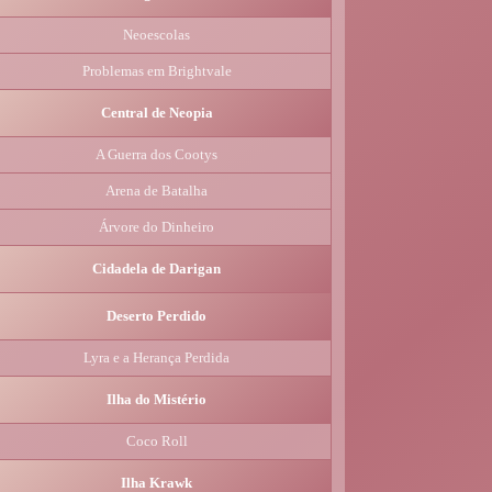
Neoescolas
Problemas em Brightvale
Central de Neopia
A Guerra dos Cootys
Arena de Batalha
Árvore do Dinheiro
Cidadela de Darigan
Deserto Perdido
Lyra e a Herança Perdida
Ilha do Mistério
Coco Roll
Ilha Krawk