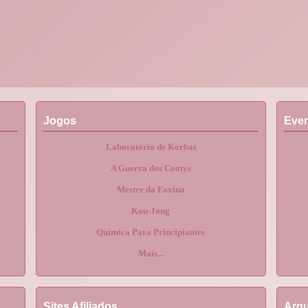
Jogos
Eve
Laboratório de Korbat
A Guerra dos Cootys
Mestre da Faxina
Kou-Jong
Química Para Principiantes
Mais...
Sites Afiliados
Arqu