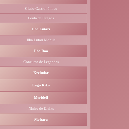
Clube Gastronômico
Gruta de Fungos
Ilha Lutari
Ilha Lutari Mobile
Ilha Roo
Concurso de Legendas
Kreludor
Lago Kiko
Meridell
Ninho de Draiks
Moltara