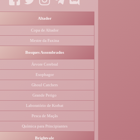
Altador
Copa de Altador
Mestre da Faxina
Bosques Assombrados
Árvore Cerebral
Esophagor
Ghoul Catchers
Grande Perigo
Laboratório de Korbat
Pesca de Maçãs
Química para Principiantes
Brightvale