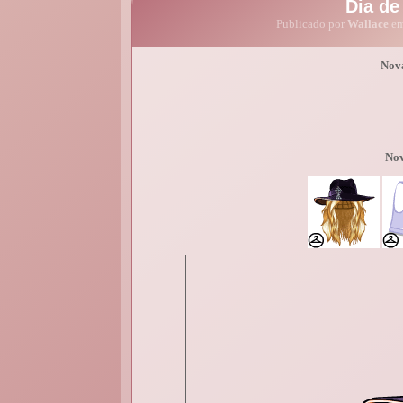
Dia de
Publicado por
Wallace
em
Nova
Nov