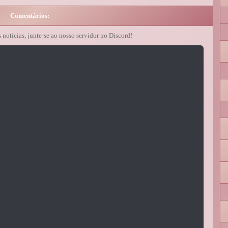
Comentários:
s notícias, junte-se ao nosso servidor no Discord!