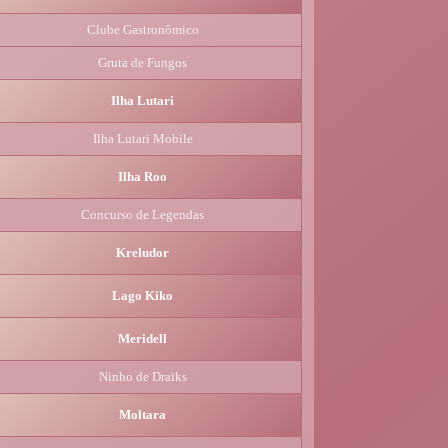
Clube Gastronômico
Gruta de Fungos
Ilha Lutari
Ilha Lutari Mobile
Ilha Roo
Concurso de Legendas
Kreludor
Lago Kiko
Meridell
Ninho de Draiks
Moltara