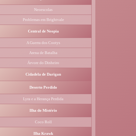
Neoescolas
Problemas em Brightvale
Central de Neopia
A Guerra dos Cootys
Arena de Batalha
Árvore do Dinheiro
Cidadela de Darigan
Deserto Perdido
Lyra e a Herança Perdida
Ilha do Mistério
Coco Roll
Ilha Krawk