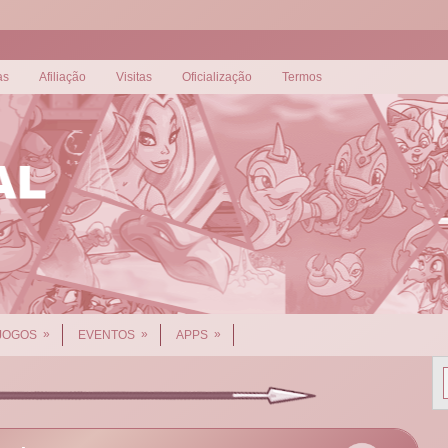
as
Afiliação
Visitas
Oficialização
Termos
»
»
»
JOGOS
EVENTOS
APPS