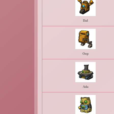
Dal
Oop
Ada