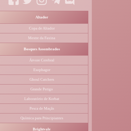
Altador
Copa de Altador
Mestre da Faxina
Bosques Assombrados
Árvore Cerebral
Esophagor
Ghoul Catchers
Grande Perigo
Laboratório de Korbat
Pesca de Maçãs
Química para Principiantes
Brightvale