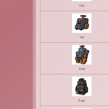
Gio
Val
Teek
Erge