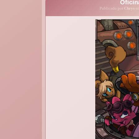
Oficin
Publicado por
Chrys
em