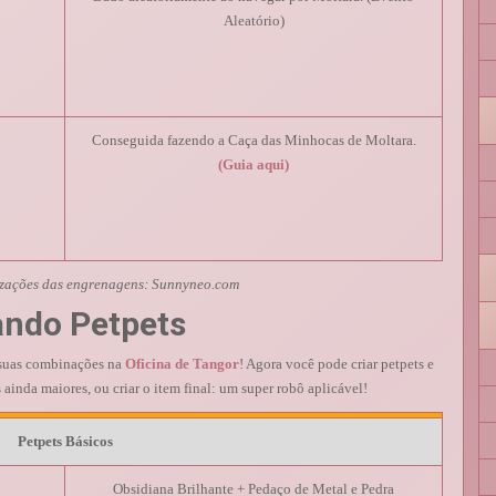
Aleatório)
Conseguida fazendo a Caça das Minhocas de Moltara.
(Guia aqui)
lizações das engrenagens: Sunnyneo.com
ando Petpets
r suas combinações na
Oficina de Tangor
! Agora você pode criar petpets e
 ainda maiores, ou criar o item final: um super robô aplicável!
Petpets Básicos
Obsidiana Brilhante + Pedaço de Metal e Pedra