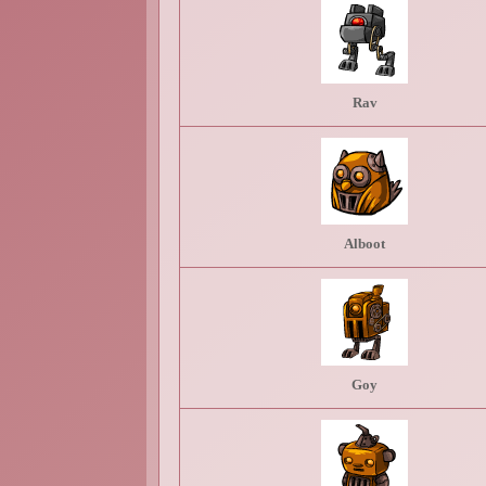
Rav
Alboot
Goy