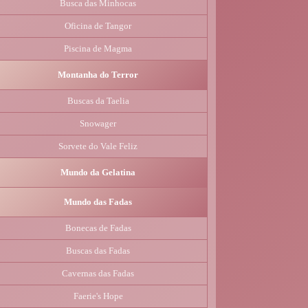
Busca das Minhocas
Oficina de Tangor
Piscina de Magma
Montanha do Terror
Buscas da Taelia
Snowager
Sorvete do Vale Feliz
Mundo da Gelatina
Mundo das Fadas
Bonecas de Fadas
Buscas das Fadas
Cavernas das Fadas
Faerie's Hope