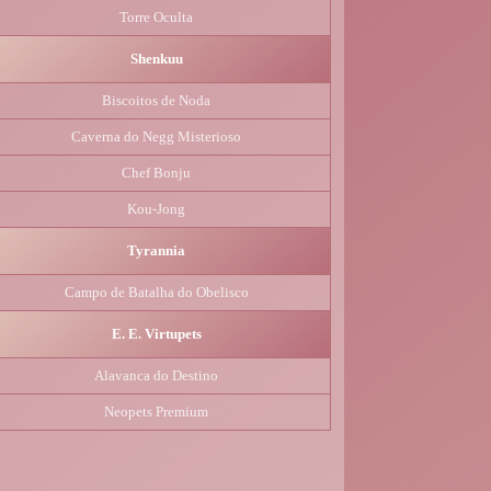
Torre Oculta
Shenkuu
Biscoitos de Noda
Caverna do Negg Misterioso
Chef Bonju
Kou-Jong
Tyrannia
Campo de Batalha do Obelisco
E. E. Virtupets
Alavanca do Destino
Neopets Premium