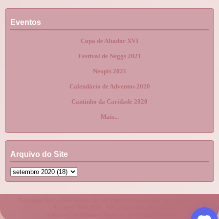
Eventos
Copa de Altador XVI
Festival de Neggs 2021
Neopis 2021
Calendário de Adventos 2020
Cantinho da Caridade 2020
Mais...
Arquivo do Site
"Copyright 1999-2024 Neopets, Inc. All Rights Reserved. Used With Permission."
Royalneo 2010-2024 - A Realeza domina Neopia.
Design by
FlexiThemes
| Theme by
NewBloggerThemes