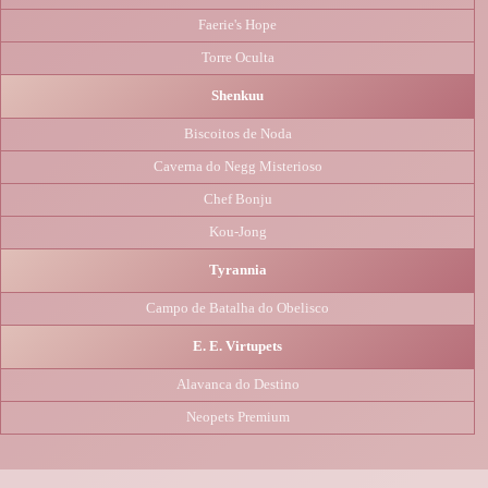
Faerie's Hope
Torre Oculta
Shenkuu
Biscoitos de Noda
Caverna do Negg Misterioso
Chef Bonju
Kou-Jong
Tyrannia
Campo de Batalha do Obelisco
E. E. Virtupets
Alavanca do Destino
Neopets Premium