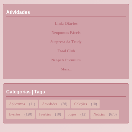
Atividades
Links Diários
Neopontos Fáceis
Surpresa da Trudy
Food Club
Neopets Premium
Mais...
Categorias | Tags
Aplicativos
(11)
Atividades
(36)
Coleções
(10)
Eventos
(120)
Freebies
(10)
Jogos
(12)
Notícias
(673)