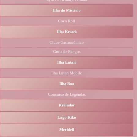
Ilha do Mistério
Coco Roll
Ilha Krawk
Clube Gastronômico
Gruta de Fungos
Ilha Lutari
Ilha Lutari Mobile
Ilha Roo
Concurso de Legendas
Kreludor
Lago Kiko
Meridell