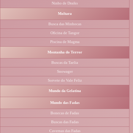
Ninho de Draiks
Moltara
Busca das Minhocas
Oficina de Tangor
Piscina de Magma
Montanha do Terror
Buscas da Taelia
Snowager
Sorvete do Vale Feliz
Mundo da Gelatina
Mundo das Fadas
Bonecas de Fadas
Buscas das Fadas
Cavernas das Fadas