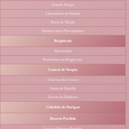
Grande Perigo
Laboratório de Korbat
Pesca de Maçãs
Química para Principiantes
Brightvale
Neoescolas
Problemas em Brightvale
Central de Neopia
A Guerra dos Cootys
Arena de Batalha
Árvore do Dinheiro
Cidadela de Darigan
Deserto Perdido
Lyra e a Herança Perdida