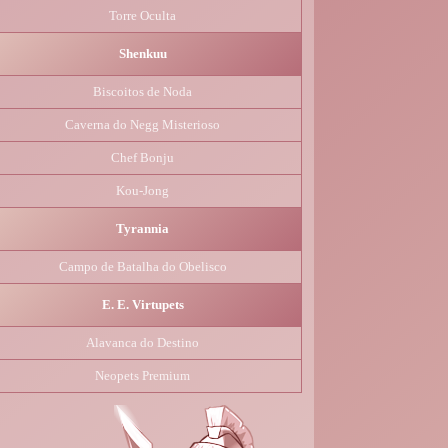
Torre Oculta
Shenkuu
Biscoitos de Noda
Caverna do Negg Misterioso
Chef Bonju
Kou-Jong
Tyrannia
Campo de Batalha do Obelisco
E. E. Virtupets
Alavanca do Destino
Neopets Premium