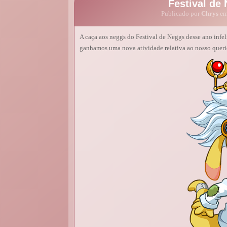
Festival de 
Publicado por
Chrys
em 
A caça aos neggs do Festival de Neggs desse ano infe
ganhamos uma nova atividade relativa ao nosso querid