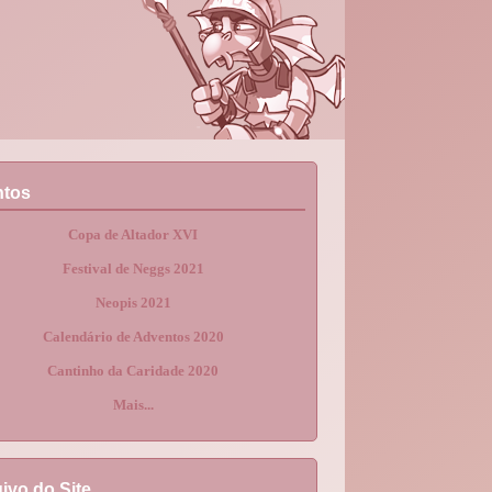
ntos
Copa de Altador XVI
Festival de Neggs 2021
Neopis 2021
Calendário de Adventos 2020
Cantinho da Caridade 2020
Mais...
ivo do Site