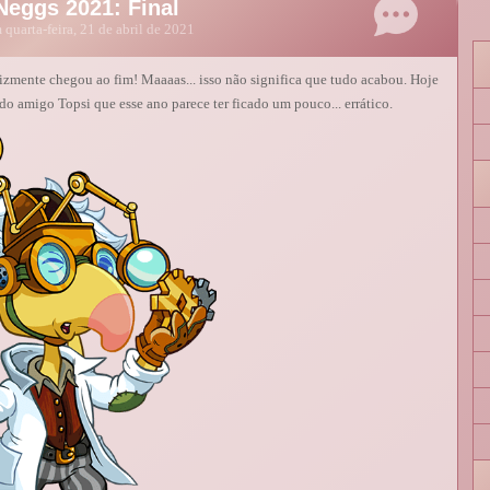
Neggs 2021: Final
quarta-feira, 21 de abril de 2021
lizmente chegou ao fim! Maaaas... isso não significa que tudo acabou. Hoje
o amigo Topsi que esse ano parece ter ficado um pouco... errático.