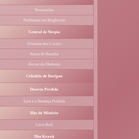
Neoescolas
Problemas em Brightvale
Central de Neopia
A Guerra dos Cootys
Arena de Batalha
Árvore do Dinheiro
Cidadela de Darigan
Deserto Perdido
Lyra e a Herança Perdida
Ilha do Mistério
Coco Roll
Ilha Krawk