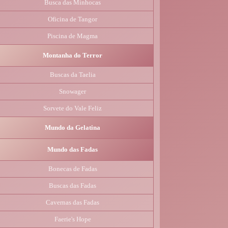
Busca das Minhocas
Oficina de Tangor
Piscina de Magma
Montanha do Terror
Buscas da Taelia
Snowager
Sorvete do Vale Feliz
Mundo da Gelatina
Mundo das Fadas
Bonecas de Fadas
Buscas das Fadas
Cavernas das Fadas
Faerie's Hope