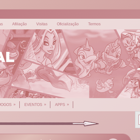
as
Afiliação
Visitas
Oficialização
Termos
»
»
»
JOGOS
EVENTOS
APPS