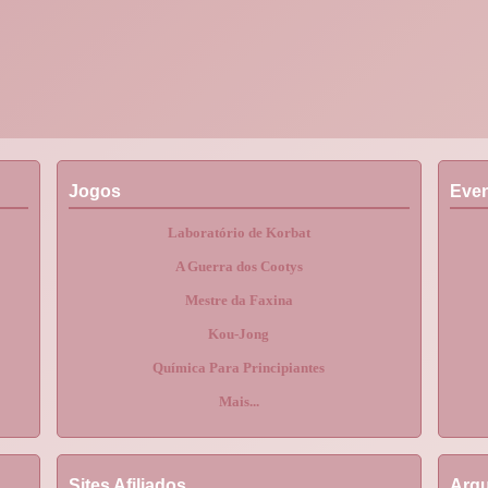
Jogos
Eve
Laboratório de Korbat
A Guerra dos Cootys
Mestre da Faxina
Kou-Jong
Química Para Principiantes
Mais...
Sites Afiliados
Arqu