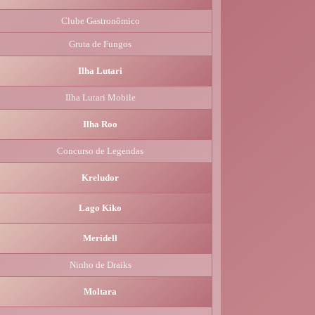
Clube Gastronômico
Gruta de Fungos
Ilha Lutari
Ilha Lutari Mobile
Ilha Roo
Concurso de Legendas
Kreludor
Lago Kiko
Meridell
Ninho de Draiks
Moltara