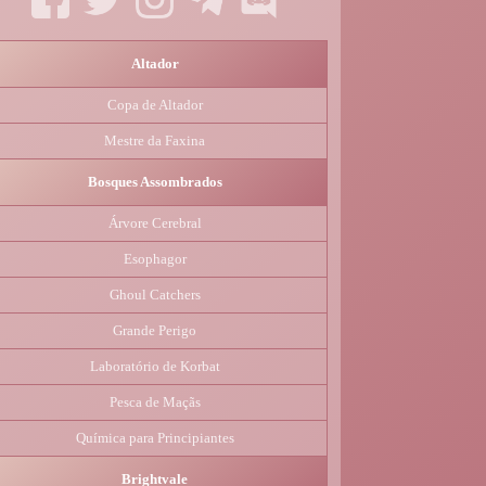
Altador
Copa de Altador
Mestre da Faxina
Bosques Assombrados
Árvore Cerebral
Esophagor
Ghoul Catchers
Grande Perigo
Laboratório de Korbat
Pesca de Maçãs
Química para Principiantes
Brightvale