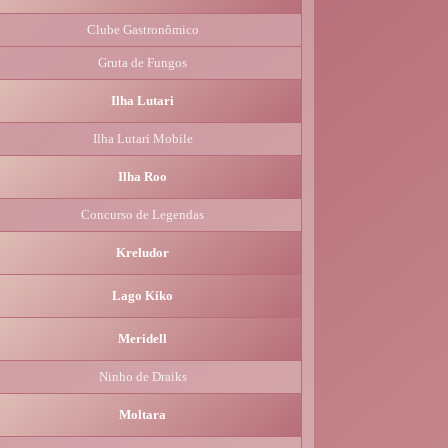
Clube Gastronômico
Gruta de Fungos
Ilha Lutari
Ilha Lutari Mobile
Ilha Roo
Concurso de Legendas
Kreludor
Lago Kiko
Meridell
Ninho de Draiks
Moltara