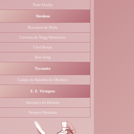
Torre Oculta
Shenkuu
Biscoitos de Noda
Caverna do Negg Misterioso
Chef Bonju
Kou-Jong
Tyrannia
Campo de Batalha do Obelisco
E. E. Virtupets
Alavanca do Destino
Neopets Premium