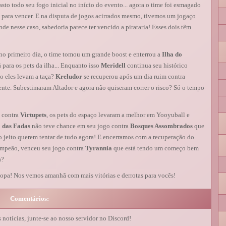
asto todo seu fogo inicial no início do evento... agora o time foi esmagado
ara vencer. E na disputa de jogos acirrados mesmo, tivemos um jogaço
de nesse caso, sabedoria parece ter vencido a pirataria! Esses dois têm
no primeiro dia, o time tomou um grande boost e enterrou a
Ilha do
para os pets da ilha... Enquanto isso
Meridell
continua seu histórico
no eles levam a taça?
Kreludor
se recuperou após um dia ruim contra
te. Subestimaram Altador e agora não quiseram correr o risco? Só o tempo
 contra
Virtupets
, os pets do espaço levaram a melhor em Yooyuball e
 das Fadas
não teve chance em seu jogo contra
Bosques Assombrados
que
jeito querem tentar de tudo agora! E encerramos com a recuperação do
mpeão, venceu seu jogo contra
Tyrannia
que está tendo um começo bem
a?
opa! Nos vemos amanhã com mais vitórias e derrotas para vocês!
Comentários:
s notícias, junte-se ao nosso servidor no Discord!