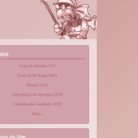
ntos
Copa de Altador XVI
Festival de Neggs 2021
Neopis 2021
Calendário de Adventos 2020
Cantinho da Caridade 2020
Mais...
ivo do Site