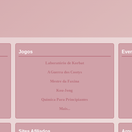
Jogos
Eve
Laboratório de Korbat
A Guerra dos Cootys
Mestre da Faxina
Kou-Jong
Química Para Principiantes
Mais...
Sites Afiliados
Arqu