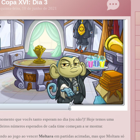
 Copa XVI: Dia 3
quinta-feira, 10 de junho de 2021
omento que vocês tanto esperam no dia (ou não!)! Hoje temos uma
deiros números esperados de cada time começam a se mostrar.
ando ao jogo ao vencer
Moltara
em partidas acirradas, mas que Moltara só