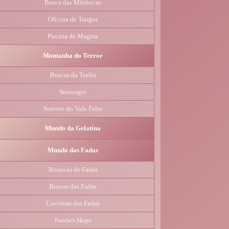
Busca das Minhocas
Oficina de Tangor
Piscina de Magma
Montanha do Terror
Buscas da Taelia
Snowager
Sorvete do Vale Feliz
Mundo da Gelatina
Mundo das Fadas
Bonecas de Fadas
Buscas das Fadas
Cavernas das Fadas
Faerie's Hope