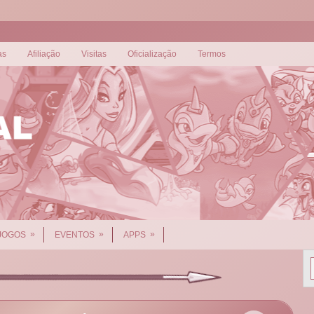
as
Afiliação
Visitas
Oficialização
Termos
»
»
»
JOGOS
EVENTOS
APPS