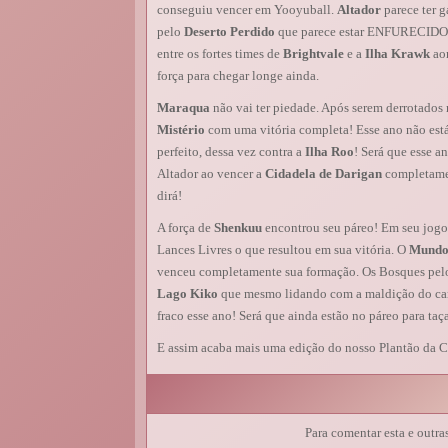
conseguiu vencer em Yooyuball.
Altador
parece ter g
pelo
Deserto Perdido
que parece estar ENFURECIDO p
entre os fortes times de
Brightvale
e a
Ilha Krawk
aon
força para chegar longe ainda.
Maraqua
não vai ter piedade. Após serem derrotados 
Mistério
com uma vitória completa! Esse ano não está 
perfeito, dessa vez contra a
Ilha Roo
! Será que esse a
Altador ao vencer a
Cidadela de Darigan
completamen
dirá!
A força de
Shenkuu
encontrou seu páreo! Em seu jogo
Lances Livres o que resultou em sua vitória. O
Mundo
venceu completamente sua formação. Os Bosques pelo 
Lago Kiko
que mesmo lidando com a maldição do ca
fraco esse ano! Será que ainda estão no páreo para taç
E assim acaba mais uma edição do nosso Plantão da C
Para comentar esta e outra