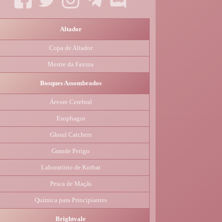
Altador
Copa de Altador
Mestre da Faxina
Bosques Assombrados
Árvore Cerebral
Esophagor
Ghoul Catchers
Grande Perigo
Laboratório de Korbat
Pesca de Maçãs
Química para Principiantes
Brightvale