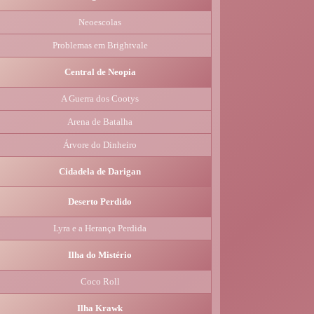
Neoescolas
Problemas em Brightvale
Central de Neopia
A Guerra dos Cootys
Arena de Batalha
Árvore do Dinheiro
Cidadela de Darigan
Deserto Perdido
Lyra e a Herança Perdida
Ilha do Mistério
Coco Roll
Ilha Krawk