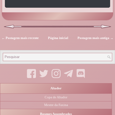
← Postagem mais recente
Página inicial
Postagem mais antiga →
Altador
Copa de Altador
Mestre da Faxina
Bosques Assombrados