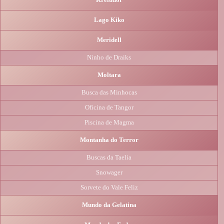
Lago Kiko
Meridell
Ninho de Draiks
Moltara
Busca das Minhocas
Oficina de Tangor
Piscina de Magma
Montanha do Terror
Buscas da Taelia
Snowager
Sorvete do Vale Feliz
Mundo da Gelatina