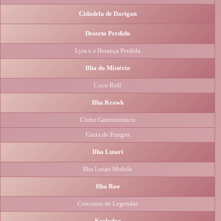
Cidadela de Darigan
Deserto Perdido
Lyra e a Herança Perdida
Ilha do Mistério
Coco Roll
Ilha Krawk
Clube Gastronômico
Gruta de Fungos
Ilha Lutari
Ilha Lutari Mobile
Ilha Roo
Concurso de Legendas
Kreludor