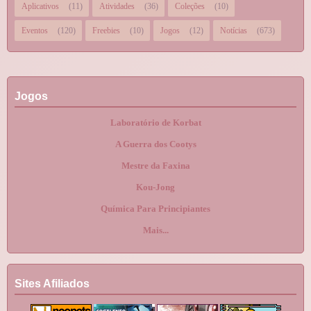
Aplicativos
(11)
Atividades
(36)
Coleções
(10)
Eventos
(120)
Freebies
(10)
Jogos
(12)
Notícias
(673)
Jogos
Laboratório de Korbat
A Guerra dos Cootys
Mestre da Faxina
Kou-Jong
Química Para Principiantes
Mais...
Sites Afiliados