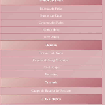
Mundo das Fadas
Bonecas de Fadas
Buscas das Fadas
Cavernas das Fadas
Faerie's Hope
Torre Oculta
Shenkuu
Biscoitos de Noda
Caverna do Negg Misterioso
Chef Bonju
Kou-Jong
Tyrannia
Campo de Batalha do Obelisco
E. E. Virtupets