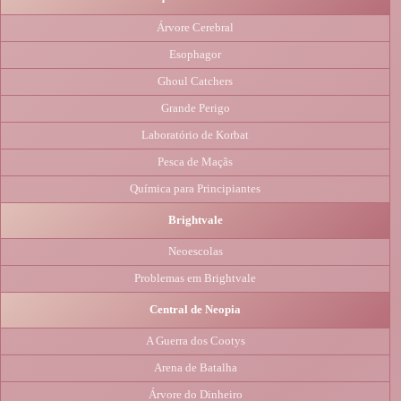
Árvore Cerebral
Esophagor
Ghoul Catchers
Grande Perigo
Laboratório de Korbat
Pesca de Maçãs
Química para Principiantes
Brightvale
Neoescolas
Problemas em Brightvale
Central de Neopia
A Guerra dos Cootys
Arena de Batalha
Árvore do Dinheiro