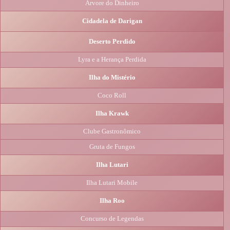
Árvore do Dinheiro
Cidadela de Darigan
Deserto Perdido
Lyra e a Herança Perdida
Ilha do Mistério
Coco Roll
Ilha Krawk
Clube Gastronômico
Gruta de Fungos
Ilha Lutari
Ilha Lutari Mobile
Ilha Roo
Concurso de Legendas