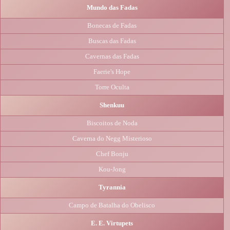
Mundo das Fadas
Bonecas de Fadas
Buscas das Fadas
Cavernas das Fadas
Faerie's Hope
Torre Oculta
Shenkuu
Biscoitos de Noda
Caverna do Negg Misterioso
Chef Bonju
Kou-Jong
Tyrannia
Campo de Batalha do Obelisco
E. E. Virtupets