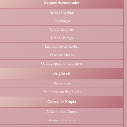
Bosques Assombrados
Árvore Cerebral
Esophagor
Ghoul Catchers
Grande Perigo
Laboratório de Korbat
Pesca de Maçãs
Química para Principiantes
Brightvale
Neoescolas
Problemas em Brightvale
Central de Neopia
A Guerra dos Cootys
Arena de Batalha