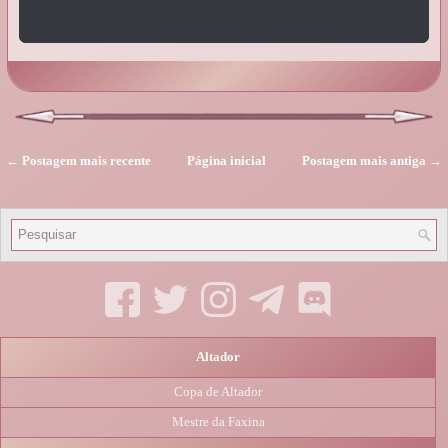
← Postagem mais recente
Página inicial
Postagem mais antiga →
Altador
Copa de Altador
Mestre da Faxina