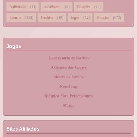
Aplicativos
(11)
Atividades
(36)
Coleções
(10)
Eventos
(120)
Freebies
(10)
Jogos
(12)
Notícias
(673)
Jogos
Laboratório de Korbat
A Guerra dos Cootys
Mestre da Faxina
Kou-Jong
Química Para Principiantes
Mais...
Sites Afiliados