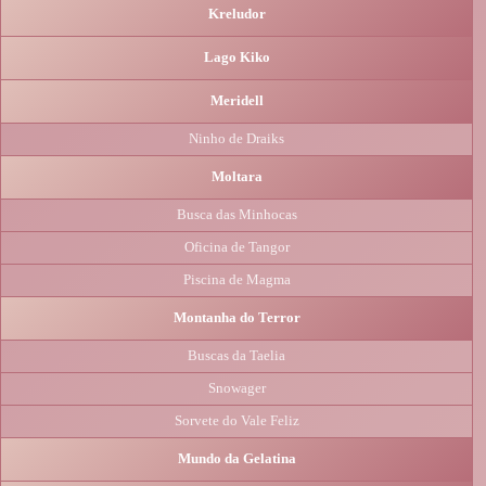
Kreludor
Lago Kiko
Meridell
Ninho de Draiks
Moltara
Busca das Minhocas
Oficina de Tangor
Piscina de Magma
Montanha do Terror
Buscas da Taelia
Snowager
Sorvete do Vale Feliz
Mundo da Gelatina