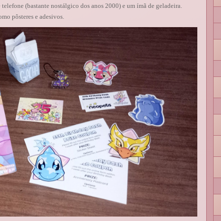
lefone (bastante nostálgico dos anos 2000) e um ímã de geladeira.
omo pôsteres e adesivos.