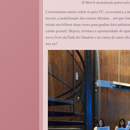
🎨 Merch desenhado pelos talen
Conversamos muito sobre os pets UC, os avatares, a 
layout, a inabilitação dos outros idiomas... até que
retirar um bilhete duas vezes para ganhar dois prêmio
cartão postal). Depois, tivemos a oportunidade de ap
novo livro da Fada do Omelete e as cartas de tarot o
sou eu?