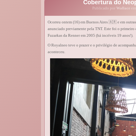
Cobertura do Neop
Publicado por
Wallace
em 
Ocorreu ontem (16) em Buenos Aires 🇦🇷 e em outra
anunciado previamente pela TNT. Este foi o primeiro 
Fuzarkas da Renner em 2005 (há incríveis 19 anos!).
O Royalneo teve o prazer e o privilégio de acompanh
aconteceu.