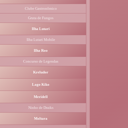
Clube Gastronômico
Gruta de Fungos
Ilha Lutari
Ilha Lutari Mobile
Ilha Roo
Concurso de Legendas
Kreludor
Lago Kiko
Meridell
Ninho de Draiks
Moltara