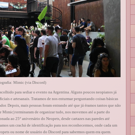
ografia: Mimic (via Discord)
colhido para sediar o evento na Argentina. Alguns poucos neopianos já
iciais e artesanais. Tratamos de nos enturmar perguntando coisas básicas
ador. Depois, mais pessoas foram entrando até que já éramos tantos que não
 e Mimic) terminaram de organizar tudo, nos movemos até a parte do
ionada ao 25° aniversário do Neopets, desde cartazes nas paredes até
hamos um crachá de identificação para nos reconhecermos, onde cada um
eopets ou nome de usuário do Discord para sabermos quem era quem.