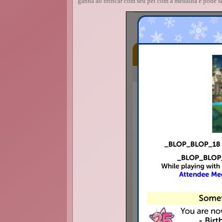
ganha ao brincar com seu pet com a medalha e pode se