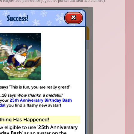
r emprestado para outros jogadores por ser um item não efêmero).