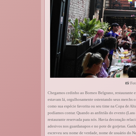
📸 Fot
Chegamos cedinho ao Borneo Belgrano, restaurante es
estavam lá, orgulhosamente ostentando seus merchs of
como sua espécie favorita ou seu time na Copa de Alt
podíamos contar. Quando as anfitriãs do evento (Lara
restaurante reservada para nós. Havia decoração relac
adesivos nos guardanapos e no pote de gorjetas. Gan
escreveu seu nome de verdade, nome de usuário do N