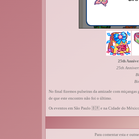
25th Annive
25th Anniver
B
Bi
No final fizemos pulseiras da amizade com miçangas 
de que este encontro não foi o último.
Os eventos em São Paulo 🇧🇷 e na Cidade do México
Para comentar esta e outra