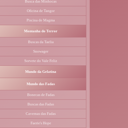
Busca das Minhocas
Oficina de Tangor
Piscina de Magma
Montanha do Terror
Buscas da Taelia
Snowager
Sorvete do Vale Feliz
Mundo da Gelatina
Mundo das Fadas
Bonecas de Fadas
Buscas das Fadas
Cavernas das Fadas
Faerie's Hope