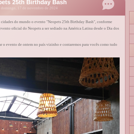
ets 25th Birthday Bash
domingo, 17 de novembro de 2024
s cidades do mundo o evento "Neopets 25th Birthday Bash", conforme
evento oficial do Neopets a ser sediado na América Latina desde o Dia dos
ar o evento de ontem no país vizinho e contaremos para vocês como tudo