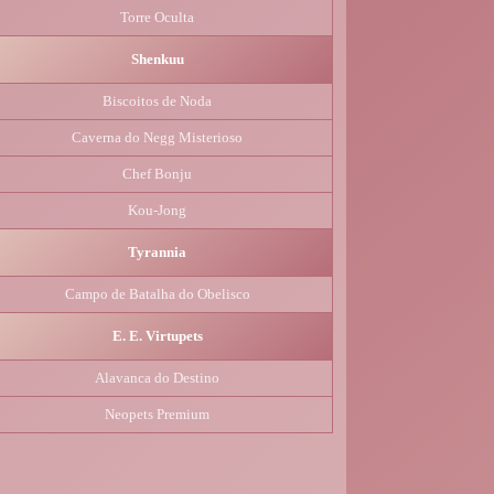
Torre Oculta
Shenkuu
Biscoitos de Noda
Caverna do Negg Misterioso
Chef Bonju
Kou-Jong
Tyrannia
Campo de Batalha do Obelisco
E. E. Virtupets
Alavanca do Destino
Neopets Premium