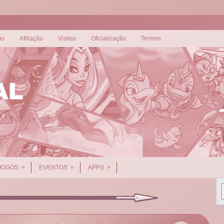
as
Afiliação
Visitas
Oficialização
Termos
»
»
»
JOGOS
EVENTOS
APPS