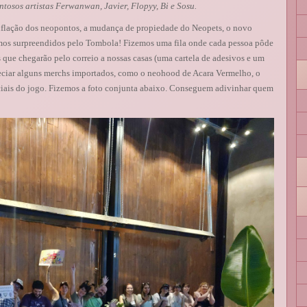
tosos artistas Ferwanwan, Javier, Flopyy, Bi e Sosu.
inflação dos neopontos, a mudança de propiedade do Neopets, o novo
 fomos surpreendidos pelo Tombola! Fizemos uma fila onde cada pessoa pôde
s que chegarão pelo correio a nossas casas (uma cartela de adesivos e um
reciar alguns merchs importados, como o neohood de Acara Vermelho, o
ficiais do jogo. Fizemos a foto conjunta abaixo. Conseguem adivinhar quem