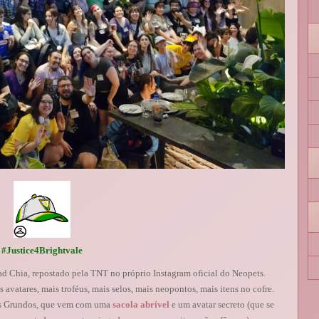
#Justice4Brightvale
Chia, repostado pela TNT no próprio Instagram oficial do Neopets.
vatares, mais troféus, mais selos, mais neopontos, mais itens no cofre.
os Grundos, que vem com uma
sacola abrível
e um avatar secreto (que se