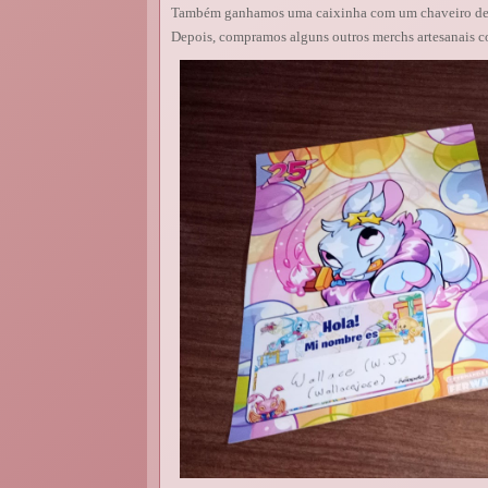
Também ganhamos uma caixinha com um chaveiro de te
Depois, compramos alguns outros merchs artesanais c