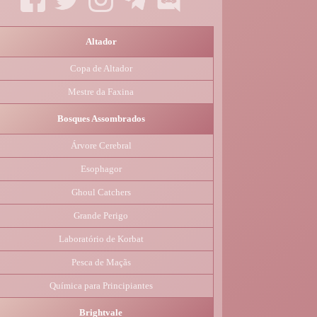
Altador
Copa de Altador
Mestre da Faxina
Bosques Assombrados
Árvore Cerebral
Esophagor
Ghoul Catchers
Grande Perigo
Laboratório de Korbat
Pesca de Maçãs
Química para Principiantes
Brightvale