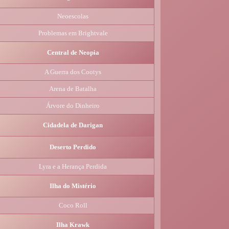
Neoescolas
Problemas em Brightvale
Central de Neopia
A Guerra dos Cootys
Arena de Batalha
Árvore do Dinheiro
Cidadela de Darigan
Deserto Perdido
Lyra e a Herança Perdida
Ilha do Mistério
Coco Roll
Ilha Krawk