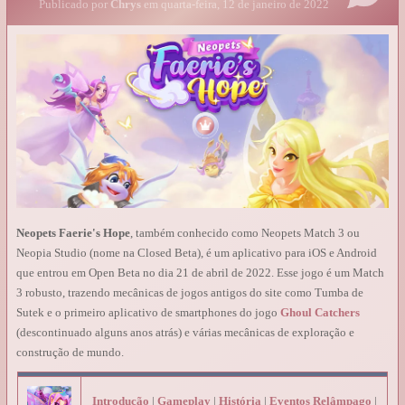
Publicado por
Chrys
em quarta-feira, 12 de janeiro de 2022
Neopets Faerie's Hope
, também conhecido como Neopets Match 3 ou
Neopia Studio (nome na Closed Beta), é um aplicativo para iOS e Android
que entrou em Open Beta no dia 21 de abril de 2022. Esse jogo é um Match
3 robusto, trazendo mecânicas de jogos antigos do site como Tumba de
Sutek e o primeiro aplicativo de smartphones do jogo
Ghoul Catchers
(descontinuado alguns anos atrás) e várias mecânicas de exploração e
construção de mundo.
Introdução
|
Gameplay
|
História
|
Eventos Relâmpago
|