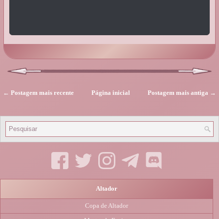
← Postagem mais recente
Página inicial
Postagem mais antiga →
Altador
Copa de Altador