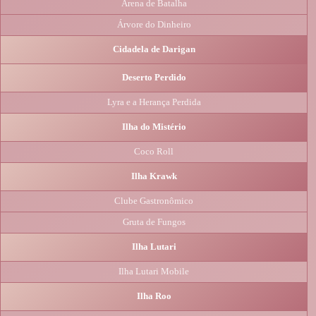
Arena de Batalha
Árvore do Dinheiro
Cidadela de Darigan
Deserto Perdido
Lyra e a Herança Perdida
Ilha do Mistério
Coco Roll
Ilha Krawk
Clube Gastronômico
Gruta de Fungos
Ilha Lutari
Ilha Lutari Mobile
Ilha Roo