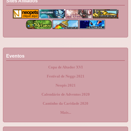
Sites Afiliados
Eventos
Copa de Altador XVI
Festival de Neggs 2021
Neopis 2021
Calendário de Adventos 2020
Cantinho da Caridade 2020
Mais...