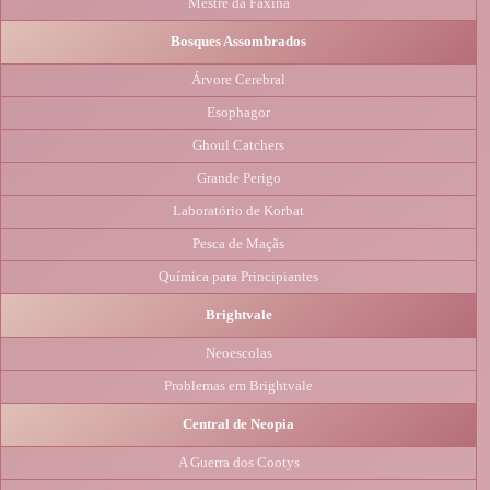
Mestre da Faxina
Bosques Assombrados
Árvore Cerebral
Esophagor
Ghoul Catchers
Grande Perigo
Laboratório de Korbat
Pesca de Maçãs
Química para Principiantes
Brightvale
Neoescolas
Problemas em Brightvale
Central de Neopia
A Guerra dos Cootys