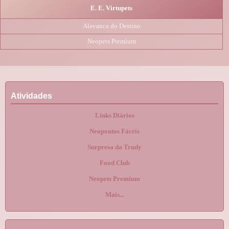
E. E. Virtupets
Alavanca do Destino
Neopets Premium
Atividades
Links Diários
Neopontos Fáceis
Surpresa da Trudy
Food Club
Neopets Premium
Mais...