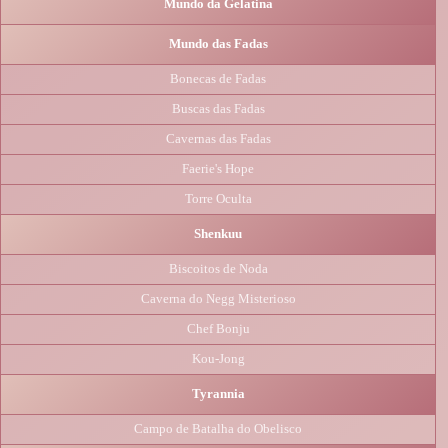
Mundo da Gelatina
Mundo das Fadas
Bonecas de Fadas
Buscas das Fadas
Cavernas das Fadas
Faerie's Hope
Torre Oculta
Shenkuu
Biscoitos de Noda
Caverna do Negg Misterioso
Chef Bonju
Kou-Jong
Tyrannia
Campo de Batalha do Obelisco