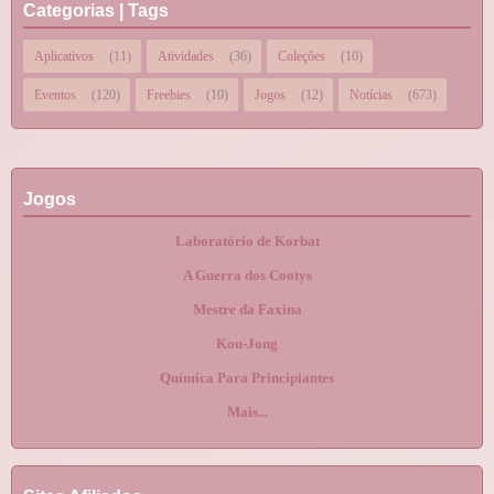
Categorias | Tags
Aplicativos
(11)
Atividades
(36)
Coleções
(10)
Eventos
(120)
Freebies
(10)
Jogos
(12)
Notícias
(673)
Jogos
Laboratório de Korbat
A Guerra dos Cootys
Mestre da Faxina
Kou-Jong
Química Para Principiantes
Mais...