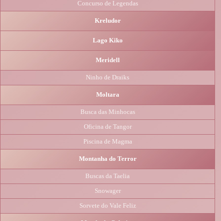
Concurso de Legendas
Kreludor
Lago Kiko
Meridell
Ninho de Draiks
Moltara
Busca das Minhocas
Oficina de Tangor
Piscina de Magma
Montanha do Terror
Buscas da Taelia
Snowager
Sorvete do Vale Feliz